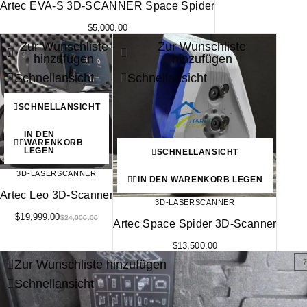
Artec EVA-S 3D-SCANNER Space Spider
$
5,000.00
Zur Wunschliste
Zur Wunschliste
-17%
hinzufügen
hinzufügen
Schnellansicht
Schnellansicht
SCHNELLANSICHT
IN DEN
WARENKORB
LEGEN
SCHNELLANSICHT
3D-LASERSCANNER
IN DEN WARENKORB LEGEN
Artec Leo 3D-Scanner
3D-LASERSCANNER
$
19,999.00
$
24,000.00
Artec Space Spider 3D-Scanner
$
13,500.00
Zur Wunschliste hinzufügen
-
Schnellansicht