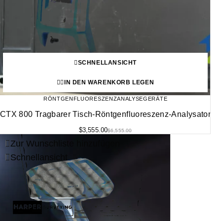
SCHNELLANSICHT
IN DEN WARENKORB LEGEN
RÖNTGENFLUORESZENZANALYSEGERÄTE
CTX 800 Tragbarer Tisch-Röntgenfluoreszenz-Analysator
$
3,555.00
$
6,555.00
Zur Wunschliste hinzufügen
Schnellansicht