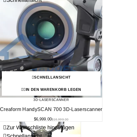
Schnellansicht
SCHNELLANSICHT
IN DEN WARENKORB LEGEN
3D-LASERSCANNER
Creaform HandySCAN 700 3D-Laserscanner
$
6,999.00
$
16,999.00
Zur Wunschliste hinzufügen
Schnellansicht