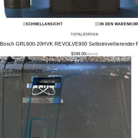
SCHNELLANSICHT
IN DEN WARENKO
TOTALSTATION
Bosch GRL900-20HVK REVOLVE900 Selbstnivellierender Ro
$
399.00
$
699.00
Zur Wunschliste hinzufügen
-46%
Schnellansicht