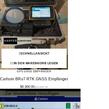
Schnellansicht
SCHNELLANSICHT
IN DEN WARENKORB LEGEN
GPS GNSS EMPFÄNGER
Carlson BRx7 RTK GNSS Empfänger
$
8,900.00
$
13,000.00
Zur Wunschliste hinzufügen
-15%
Schnellansicht