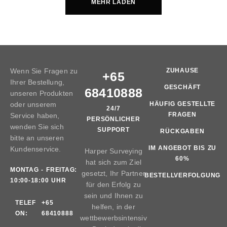
MEHR LADEN
Wenn Sie Fragen zu
ZUHAUSE
+65
Ihrer Bestellung,
GESCHÄFT
68410888
unseren Produkten
oder unserem
HÄUFIG GESTELLTE
24/7
FRAGEN
Service haben,
PERSÖNLICHER
wenden Sie sich
SUPPORT
RÜCKGABEN
bitte an unseren
IM ANGEBOT BIS ZU
Kundenservice.
Harper Surveying
60%
hat sich zum Ziel
MONTAG - FREITAG:
gesetzt, Ihr Partner
BESTELLVERFOLGUNG
10:00-18:00 UHR
für den Erfolg zu
sein und Ihnen zu
TELEF
+65
helfen, in der
ON:
68410888
wettbewerbsintensiv