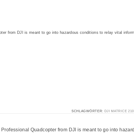
er from DJI is meant to go into hazardous conditions to relay vital infor
SCHLAGWÖRTER:
DJI MATRICE 21
Professional Quadcopter from DJI is meant to go into hazardo