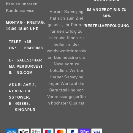
RÜCKGABEN
bitte an unseren
IM ANGEBOT BIS ZU
Kundenservice.
Harper Surveying
60%
hat sich zum Ziel
MONTAG - FREITAG:
gesetzt, Ihr Partner
BESTELLVERFOLGUNG
10:00-18:00 UHR
für den Erfolg zu
sein und Ihnen zu
TELEF
+65
helfen, in der
ON:
68410888
wettbewerbsintensiv
en Bauindustrie die
E-
SALES@HAR
Nase vorn zu
MA
PERSURVEYI
behalten. Wir bei
IL:
NG.COM
Harper Surveying
legen Wert auf die
AD
UBI AVE 2,
Bereitstellung von
RE
VERTEX
Vermessungsgeräte
SS
TOWER,
n höchster Qualität.
E
408868,
SINGAPUR