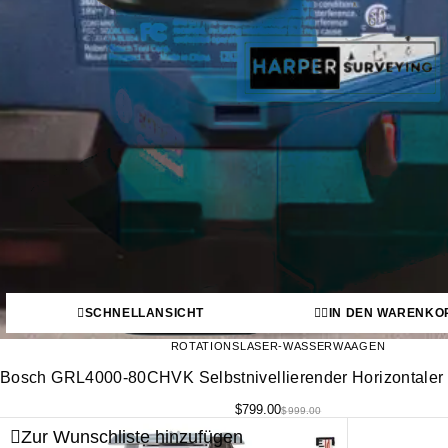
SCHNELLANSICHT
IN DEN WARENKO
ROTATIONSLASER-WASSERWAAGEN
Bosch GRL4000-80CHVK Selbstnivellierender Horizontaler 
$
799.00
$
999.00
Zur Wunschliste hinzufügen