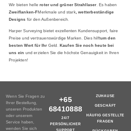
Wir bieten helle
roter und grüner Strahllaser
. Es haben
Zweiflanken-F
Merkmale und stark
, wetterbeständige
Designs
für den Außenbereich.
Harper Surveying bietet exzellenten Kundensupport, faire
Preise und vertrauenswürdige Marken. Dies hilft
um den
besten Wert für Ihr
Geld.
Kaufen Sie noch heute bei
uns ein
und erzielen Sie die höchste Genauigkeit in Ihren
Projekten!
Wenn Sie Fragen zu
ZUHAUSE
+65
Ihrer Bestellung,
GESCHÄFT
68410888
unseren Produkten
oder unserem
HÄUFIG GESTELLTE
24/7
FRAGEN
Service haben,
PERSÖNLICHER
wenden Sie sich
SUPPORT