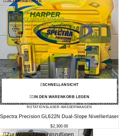
Schnellansicht
SCHNELLANSICHT
IN DEN WARENKORB LEGEN
ROTATIONSLASER-WASSERWAAGEN
Spectra Precision GL622N Dual-Slope Nivellierlaser
$
2,300.00
Zur Wunschliste hinzufügen
-25%