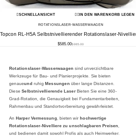
SCHNELLANSICHT
IN DEN WARENKORB LEGEN
ROTATIONSLASER-WASSERWAAGEN
Topcon RL-H5A Selbstnivellierender Rotationslaser-Nivellie
$
585.00
$
985.00
Rotationslaser-Wasserwaagen
sind unverzichtbare
Werkzeuge für Bau- und Planierprojekte. Sie bieten
genaue
und
ruhig
Messungen
über lange Distanzen.
Diese
Selbstnivellierende Laser
Bieten Sie eine 360-
Grad-Rotation, die Genauigkeit bei Fundamentarbeiten,
Rahmenbau und Standortvorbereitung gewährleistet.
An
Harper Vermessung
, bieten wir
hochwertige
Rotationslaser-Nivelliere zu unschlagbaren Preisen
,
und bedienen damit sowohl Profis als auch Heimwerker.