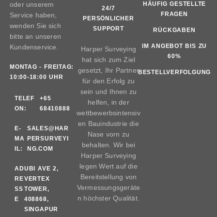
oder unserem
HÄUFIG GESTELLTE
24/7
FRAGEN
Service haben,
PERSÖNLICHER
wenden Sie sich
SUPPORT
RÜCKGABEN
bitte an unseren
IM ANGEBOT BIS ZU
Kundenservice.
Harper Surveying
60%
hat sich zum Ziel
MONTAG - FREITAG:
gesetzt, Ihr Partner
BESTELLVERFOLGUNG
10:00-18:00 UHR
für den Erfolg zu
sein und Ihnen zu
TELEF
+65
helfen, in der
ON:
68410888
wettbewerbsintensiv
en Bauindustrie die
E-
SALES@HAR
Nase vorn zu
MA
PERSURVEYI
behalten. Wir bei
IL:
NG.COM
Harper Surveying
legen Wert auf die
AD
UBI AVE 2,
Bereitstellung von
RE
VERTEX
Vermessungsgeräte
SS
TOWER,
n höchster Qualität.
E
408868,
SINGAPUR