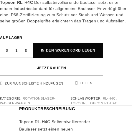
Topcon RL-H4C
Der selbstnivellierende Baulaser setzt einen
neuen Industriestandard für allgemeine Baulaser. Er verfügt über
eine IP66-Zertifizierung zum Schutz vor Staub und Wasser, und
seine großen Doppelgriffe erleichtern das Tragen und Aufstellen.
AUF LAGER
IN DEN WARENKORB LEGEN
JETZT KAUFEN
TEILEN
ZUR WUNSCHLISTE HINZUFÜGEN
KATEGORIE:
ROTATIONSLASER-
SCHLAGWÖRTER:
RL-H4C
,
WASSERWAAGEN
TOPCON
,
TOPCON RL-H4C
PRODUKTBESCHREIBUNG
Topcon RL-H4C Selbstnivellierender
Baulaser
setzt einen neuen