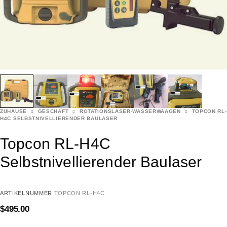
ZUHAUSE
GESCHÄFT
ROTATIONSLASER-WASSERWAAGEN
TOPCON RL-
H4C SELBSTNIVELLIERENDER BAULASER
Topcon RL-H4C
Selbstnivellierender Baulaser
ARTIKELNUMMER
TOPCON RL-H4C
$
495.00