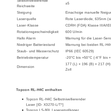
Selbstnivellierende
±5
Reichweite
Steigung
Einachsige manuelle Neig
Laserquelle
Rote Laserdiode, 635nm (si
Laser-Klasse
CDRH (FDA) Klasse IIIA/IE
Rotationsgeschwindigkeit
600 U/min
Hallo Alarm
Warnung für die Laser-Se
Niedriger Batteriestand
Warnung bei beiden RL-H4
Staub- und Wasserschutz
IP66 (IEC 60529)
Betriebstemperatur
-20°C bis +50°C (-4°F bis 
177 (L) × 196 (B) × 217 (H)
Dimension
Zoll
Topcon RL-H4C enthalten
Topcon RL-H4C Selbstnivellierender
Laser [ID- X3270-L/T*]
Topcon LS-80L Laserempfänger