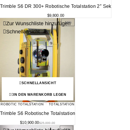
Trimble S6 DR 300+ Robotische Totalstation 2″ Sek
$
9,800.00
Zur Wunschliste hinzufügen
-56%
Schnellansicht
SCHNELLANSICHT
IN DEN WARENKORB LEGEN
ROBOTIC TOTALSTATION
TOTALSTATION
Trimble S6 Robotische Totalstation
$
10,900.00
$
25,000.00
-53%