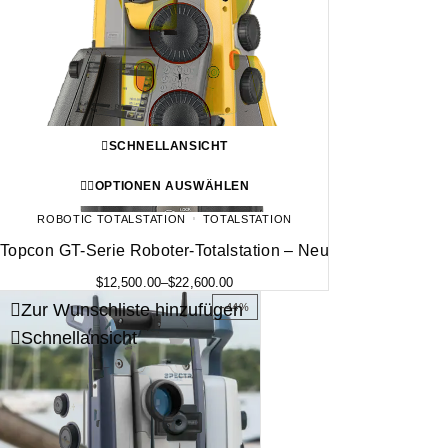
SCHNELLANSICHT
OPTIONEN AUSWÄHLEN
ROBOTIC TOTALSTATION
TOTALSTATION
Topcon GT-Serie Roboter-Totalstation – Neu
$
12,500.00
–
$
22,600.00
Zur Wunschliste hinzufügen
-44%
Schnellansicht