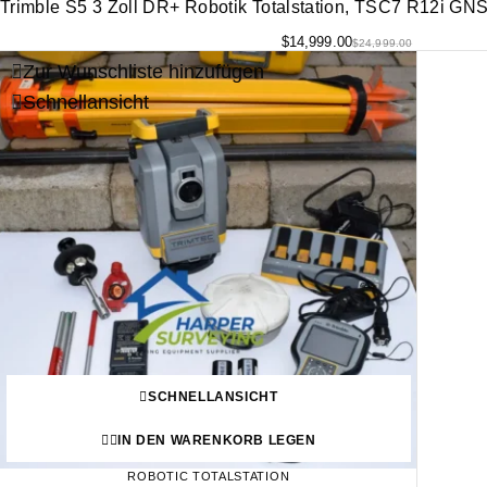
Trimble S5 3 Zoll DR+ Robotik Totalstation, TSC7 R12i GN
$
14,999.00
$
24,999.00
Zur Wunschliste hinzufügen
Schnellansicht
SCHNELLANSICHT
IN DEN WARENKORB LEGEN
ROBOTIC TOTALSTATION