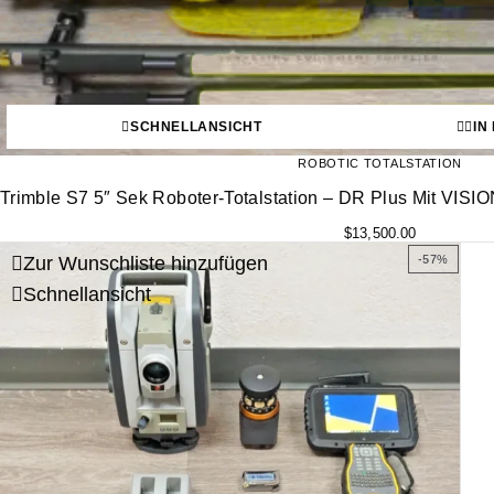
SCHNELLANSICHT
IN
ROBOTIC TOTALSTATION
Trimble S7 5″ Sek Roboter-Totalstation – DR Plus Mit VIS
$
13,500.00
Zur Wunschliste hinzufügen
-57%
Schnellansicht