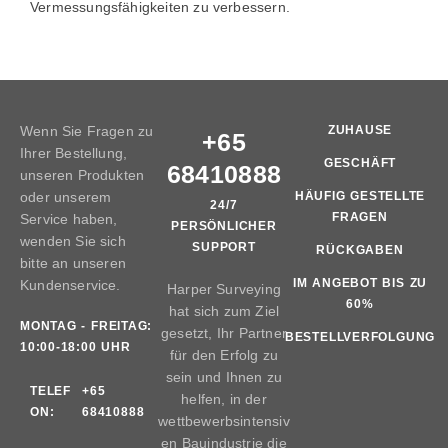
Vermessungsfähigkeiten zu verbessern.
Wenn Sie Fragen zu
ZUHAUSE
+65
Ihrer Bestellung,
GESCHÄFT
68410888
unseren Produkten
oder unserem
HÄUFIG GESTELLTE
24/7
FRAGEN
Service haben,
PERSÖNLICHER
wenden Sie sich
SUPPORT
RÜCKGABEN
bitte an unseren
IM ANGEBOT BIS ZU
Kundenservice.
Harper Surveying
60%
hat sich zum Ziel
MONTAG - FREITAG:
gesetzt, Ihr Partner
BESTELLVERFOLGUNG
10:00-18:00 UHR
für den Erfolg zu
sein und Ihnen zu
TELEF
+65
helfen, in der
ON:
68410888
wettbewerbsintensiv
en Bauindustrie die