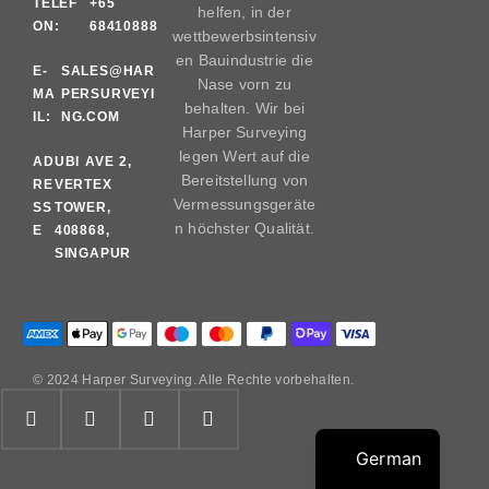
TELEF
+65
helfen, in der
ON:
68410888
wettbewerbsintensiv
en Bauindustrie die
E-
SALES@HAR
Nase vorn zu
MA
PERSURVEYI
behalten. Wir bei
IL:
NG.COM
Harper Surveying
legen Wert auf die
AD
UBI AVE 2,
Bereitstellung von
RE
VERTEX
Vermessungsgeräte
SS
TOWER,
n höchster Qualität.
E
408868,
SINGAPUR
© 2024 Harper Surveying. Alle Rechte vorbehalten.
German