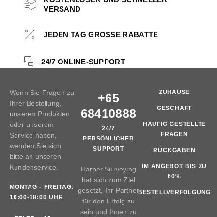
VERSAND
JEDEN TAG GROSSE RABATTE
24/7 ONLINE-SUPPORT
Wenn Sie Fragen zu
ZUHAUSE
+65
Ihrer Bestellung,
GESCHÄFT
68410888
unseren Produkten
oder unserem
HÄUFIG GESTELLTE
24/7
FRAGEN
Service haben,
PERSÖNLICHER
wenden Sie sich
SUPPORT
RÜCKGABEN
bitte an unseren
IM ANGEBOT BIS ZU
Kundenservice.
Harper Surveying
60%
hat sich zum Ziel
MONTAG - FREITAG:
gesetzt, Ihr Partner
BESTELLVERFOLGUNG
10:00-18:00 UHR
für den Erfolg zu
sein und Ihnen zu