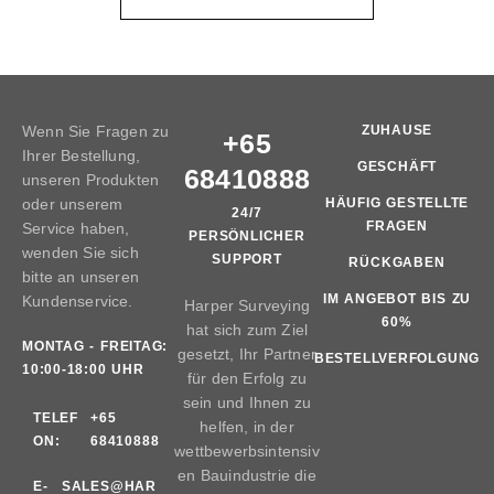
Wenn Sie Fragen zu
ZUHAUSE
+65
Ihrer Bestellung,
GESCHÄFT
68410888
unseren Produkten
oder unserem
HÄUFIG GESTELLTE
24/7
FRAGEN
Service haben,
PERSÖNLICHER
wenden Sie sich
SUPPORT
RÜCKGABEN
bitte an unseren
IM ANGEBOT BIS ZU
Kundenservice.
Harper Surveying
60%
hat sich zum Ziel
MONTAG - FREITAG:
gesetzt, Ihr Partner
BESTELLVERFOLGUNG
10:00-18:00 UHR
für den Erfolg zu
sein und Ihnen zu
TELEF
+65
helfen, in der
ON:
68410888
wettbewerbsintensiv
en Bauindustrie die
E-
SALES@HAR