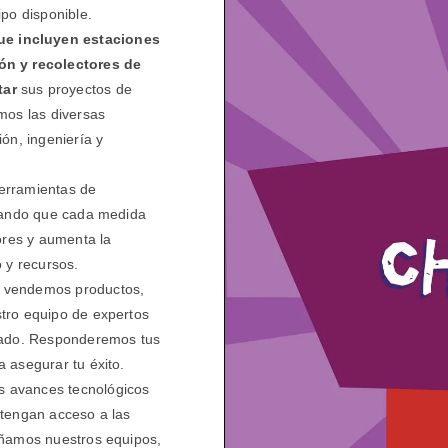
ipo disponible.
e incluyen estaciones
ón y recolectores de
tar
sus proyectos de
mos las diversas
ón, ingeniería y
erramientas de
izando que cada medida
rores y aumenta la
 y recursos.
o vendemos productos,
tro equipo de expertos
cuado. Responderemos tus
 asegurar tu éxito.
s avances tecnológicos
 tengan acceso a las
eñamos nuestros equipos,