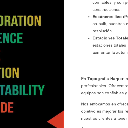
confiables, y son p
construcciones.
Escáneres láser
P
as-built, nuestros 
resolución.
Estaciones Total
estaciones totales
aumentar la automat
En
Topografía Harper
, 
profesionales. Ofrecemos
equipos son confiables y
Nos enfocamos en ofrece
objetivo es mejorar los 
nuestros clientes a tene