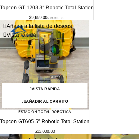
Topcon GT-1203 3″ Robotic Total Station
$
9,999.00
$
19,999.00
Añadir a la lista de deseos
Vista rápida
VISTA RÁPIDA
AÑADIR AL CARRITO
ESTACIÓN TOTAL ROBÓTICA
Topcon GT605 5″ Robotic Total Station
$
13,000.00