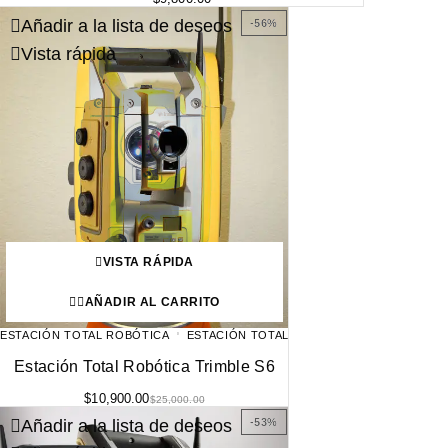
Añadir a la lista de deseos
-56%
Vista rápida
VISTA RÁPIDA
AÑADIR AL CARRITO
ESTACIÓN TOTAL ROBÓTICA
ESTACIÓN TOTAL
Estación Total Robótica Trimble S6
$
10,900.00
$
25,000.00
Añadir a la lista de deseos
-53%