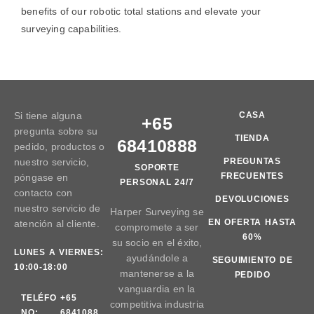
benefits of our robotic total stations and elevate your
surveying capabilities.
Si tiene alguna
CASA
+65
pregunta sobre su
TIENDA
68410888
pedido, productos o
nuestro servicio,
PREGUNTAS
SOPORTE
FRECUENTES
póngase en
PERSONAL 24/7
contacto con
DEVOLUCIONES
nuestro servicio de
Harper Surveying se
EN OFERTA HASTA
atención al cliente.
compromete a ser
60%
su socio en el éxito,
LUNES A VIERNES:
ayudándole a
SEGUIMIENTO DE
10:00-18:00
mantenerse a la
PEDIDO
vanguardia en la
TELÉFO
+65
competitiva industria
NO:
6841088