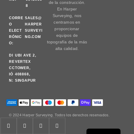
de la construcción.
8
En Harper
Surveying, nos
CORRE
SALES@
centramos en
O
HARPER
proporcionar
ELECT
SURVEYI
equipos de
RÓNIC
NG.COM
topografía de la más
O:
alta calidad.
DI
UBI AVE 2,
RE
VERTEX
CC
TOWER,
IÓ
408868,
N:
SINGAPUR
© 2024 Harper Surveying. Todos los derechos reservados.