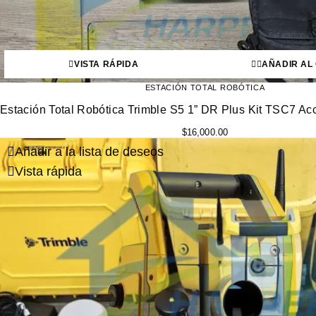
VISTA RÁPIDA
AÑADIR AL
ESTACIÓN TOTAL ROBÓTICA
Estación Total Robótica Trimble S5 1” DR Plus Kit TSC7 
$
16,000.00
Añadir a la lista de deseos
Vista rápida