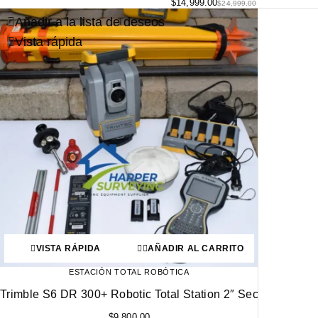
$
14,999.00
$
24,999.00
Añadir a la lista de deseos
Vista rápida
VISTA RÁPIDA
AÑADIR AL CARRITO
ESTACIÓN TOTAL ROBÓTICA
Trimble S6 DR 300+ Robotic Total Station 2″ Sec
$
9,800.00