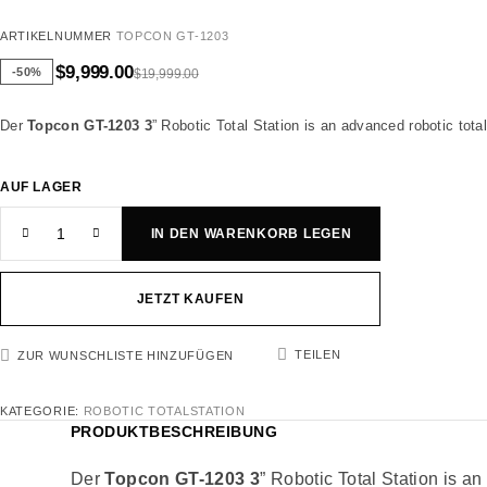
ARTIKELNUMMER
TOPCON GT-1203
$
9,999.00
-50%
$
19,999.00
Der
Topcon GT-1203 3
” Robotic Total Station is an advanced robotic tota
AUF LAGER
IN DEN WARENKORB LEGEN
JETZT KAUFEN
TEILEN
ZUR WUNSCHLISTE HINZUFÜGEN
KATEGORIE:
ROBOTIC TOTALSTATION
PRODUKTBESCHREIBUNG
Der
Topcon GT-1203 3
” Robotic Total Station is a