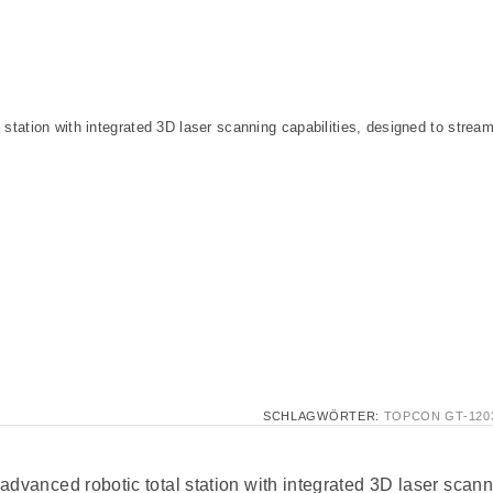
l station with integrated 3D laser scanning capabilities, designed to strea
SCHLAGWÖRTER:
TOPCON GT-120
n advanced robotic total station with integrated 3D laser scan