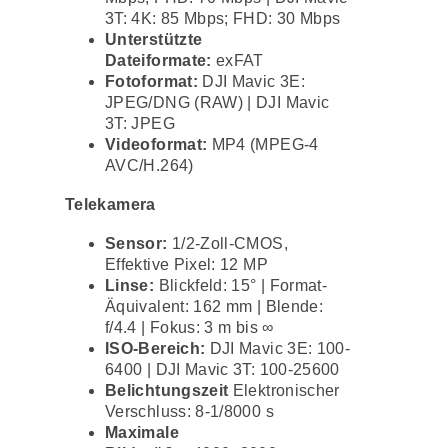
3T: 4K: 85 Mbps; FHD: 30 Mbps
Unterstützte
Dateiformate:
exFAT
Fotoformat:
DJI Mavic 3E:
JPEG/DNG (RAW) | DJI Mavic
3T: JPEG
Videoformat:
MP4 (MPEG-4
AVC/H.264)
Telekamera
Sensor:
1/2-Zoll-CMOS,
Effektive Pixel: 12 MP
Linse:
Blickfeld: 15° | Format-
Äquivalent: 162 mm | Blende:
f/4.4 | Fokus: 3 m bis ∞
ISO-Bereich:
DJI Mavic 3E: 100-
6400 | DJI Mavic 3T: 100-25600
Belichtungszeit
Elektronischer
Verschluss: 8-1/8000 s
Maximale