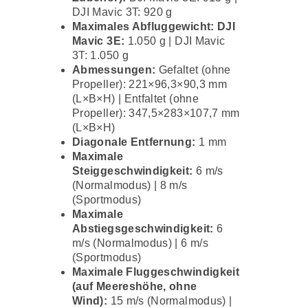
DJI Mavic 3T: 920 g
Maximales Abfluggewicht: DJI
Mavic 3E:
1.050 g | DJI Mavic
3T: 1.050 g
Abmessungen:
Gefaltet (ohne
Propeller): 221×96,3×90,3 mm
(L×B×H) | Entfaltet (ohne
Propeller): 347,5×283×107,7 mm
(L×B×H)
Diagonale Entfernung:
1 mm
Maximale
Steiggeschwindigkeit:
6 m/s
(Normalmodus) | 8 m/s
(Sportmodus)
Maximale
Abstiegsgeschwindigkeit:
6
m/s (Normalmodus) | 6 m/s
(Sportmodus)
Maximale Fluggeschwindigkeit
(auf Meereshöhe, ohne
Wind):
15 m/s (Normalmodus) |