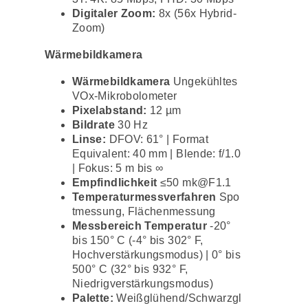
Digitaler Zoom:
8x (56x Hybrid-
Zoom)
Wärmebildkamera
Wärmebildkamera
Ungekühltes
VOx-Mikrobolometer
Pixelabstand:
12 µm
Bildrate
30 Hz
Linse:
DFOV: 61° | Format
Equivalent: 40 mm | Blende: f/1.0
| Fokus: 5 m bis ∞
Empfindlichkeit
≤50 mk@F1.1
Temperaturmessverfahren
Spo
tmessung, Flächenmessung
Messbereich Temperatur
-20°
bis 150° C (-4° bis 302° F,
Hochverstärkungsmodus) | 0° bis
500° C (32° bis 932° F,
Niedrigverstärkungsmodus)
Palette:
Weißglühend/Schwarzgl