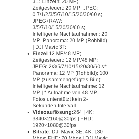
3E: Einzeln: 20 MP;
Zeitgesteuert: 20 MP; JPEG:
0,7/1/2/3/5/7/10/15/20/30/60 s;
JPEG+RAW:
3/5/7/10/15/20/30/60 s;
Intelligente Nachtaufnahmen: 20
MP; Panorama: 20 MP (Rohbild)
| DJI Mavic 3T:
Einzel
12 MP/48 MP;
Zeitgesteuert: 12 MP/48 MP;
JPEG: 2/3/5/7/10/15/20/30/60 s*;
Panorama: 12 MP (Rohbild); 100
MP (zusammengefügtes Bild);
Intelligente Nachtaufnahme: 12
MP | * Aufnahme von 48-MP-
Fotos unterstützt kein 2-
Sekunden-Intervall
Videoauflösung:
264 | 4K:
3840×2160@30fps | FHD:
1920×1080@30fps
Bitrate:
DJI Mavic 3E: 4K: 130
Mbps; FHD: 70 Mbps | DJI Mavic