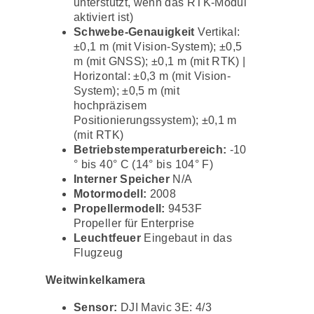
unterstützt, wenn das RTK-Modul
aktiviert ist)
Schwebe-Genauigkeit
Vertikal:
±0,1 m (mit Vision-System); ±0,5
m (mit GNSS); ±0,1 m (mit RTK) |
Horizontal: ±0,3 m (mit Vision-
System); ±0,5 m (mit
hochpräzisem
Positionierungssystem); ±0,1 m
(mit RTK)
Betriebstemperaturbereich:
-10
° bis 40° C (14° bis 104° F)
Interner Speicher
N/A
Motormodell:
2008
Propellermodell:
9453F
Propeller für Enterprise
Leuchtfeuer
Eingebaut in das
Flugzeug
Weitwinkelkamera
Sensor:
DJI Mavic 3E: 4/3