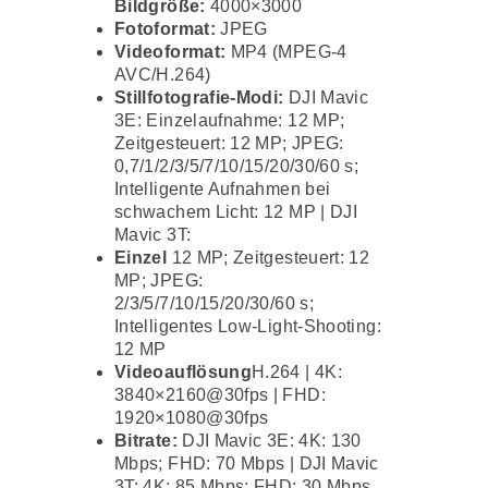
Bildgröße:
4000×3000
Fotoformat:
JPEG
Videoformat:
MP4 (MPEG-4
AVC/H.264)
Stillfotografie-Modi:
DJI Mavic
3E: Einzelaufnahme: 12 MP;
Zeitgesteuert: 12 MP; JPEG:
0,7/1/2/3/5/7/10/15/20/30/60 s;
Intelligente Aufnahmen bei
schwachem Licht: 12 MP | DJI
Mavic 3T:
Einzel
12 MP; Zeitgesteuert: 12
MP; JPEG:
2/3/5/7/10/15/20/30/60 s;
Intelligentes Low-Light-Shooting:
12 MP
Videoauflösung
H.264 | 4K:
3840×2160@30fps | FHD:
1920×1080@30fps
Bitrate:
DJI Mavic 3E: 4K: 130
Mbps; FHD: 70 Mbps | DJI Mavic
3T: 4K: 85 Mbps; FHD: 30 Mbps