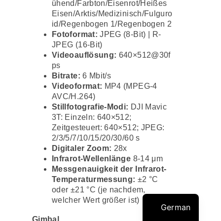
ühend/Farbton/Eisenrot/Heißes
Eisen/Arktis/Medizinisch/Fulguro
id/Regenbogen 1/Regenbogen 2
Fotoformat:
JPEG (8-Bit) | R-
JPEG (16-Bit)
Videoauflösung:
640×512@30f
ps
Bitrate:
6 Mbit/s
Videoformat:
MP4 (MPEG-4
AVC/H.264)
Stillfotografie-Modi:
DJI Mavic
3T: Einzeln: 640×512;
Zeitgesteuert: 640×512; JPEG:
2/3/5/7/10/15/20/30/60 s
Digitaler Zoom:
28x
Infrarot-Wellenlänge
8-14 μm
Messgenauigkeit der Infrarot-
Temperaturmessung:
±2 °C
oder ±21 °C (je nachdem,
welcher Wert größer ist)
German
Gimbal