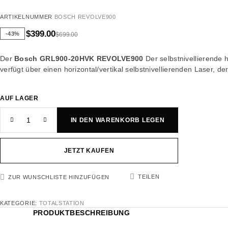
ARTIKELNUMMER
BOSCH REVOLVE900
$
399.00
-43%
$
699.00
Der
Bosch GRL900-20HVK REVOLVE900
Der selbstnivellierende h
verfügt über einen horizontal/vertikal selbstnivellierenden Laser, d
AUF LAGER
IN DEN WARENKORB LEGEN
JETZT KAUFEN
TEILEN
ZUR WUNSCHLISTE HINZUFÜGEN
KATEGORIE:
TOTALSTATION
PRODUKTBESCHREIBUNG