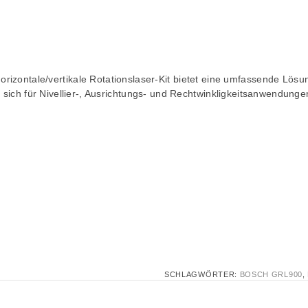
orizontale/vertikale Rotationslaser-Kit bietet eine umfassende Lösu
er sich für Nivellier-, Ausrichtungs- und Rechtwinkligkeitsanwendunge
SCHLAGWÖRTER:
BOSCH GRL900
,