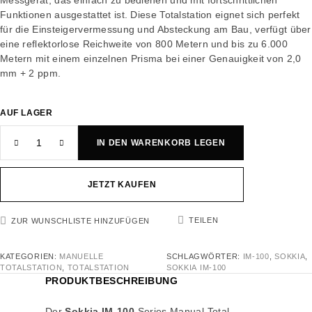
Messgerät, das einfach zu bedienen und mit fortschrittlichen
Funktionen ausgestattet ist. Diese Totalstation eignet sich perfekt
für die Einsteigervermessung und Absteckung am Bau, verfügt über
eine reflektorlose Reichweite von 800 Metern und bis zu 6.000
Metern mit einem einzelnen Prisma bei einer Genauigkeit von 2,0
mm + 2 ppm.
AUF LAGER
IN DEN WARENKORB LEGEN
JETZT KAUFEN
TEILEN
ZUR WUNSCHLISTE HINZUFÜGEN
KATEGORIEN:
MANUELLE
SCHLAGWÖRTER:
IM-100
,
SOKKIA
,
TOTALSTATION
,
TOTALSTATION
SOKKIA IM-100
PRODUKTBESCHREIBUNG
Der
Sokkia IM-100
Series Manual Total