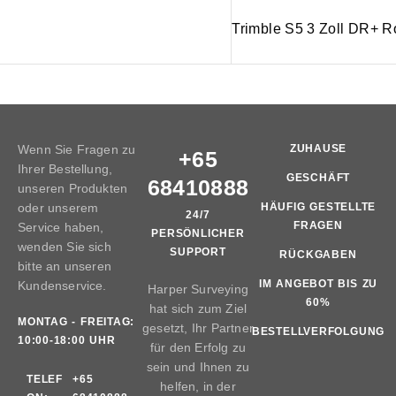
Trimble S5 3 Zoll DR+ R
Wenn Sie Fragen zu
ZUHAUSE
+65
Ihrer Bestellung,
GESCHÄFT
68410888
unseren Produkten
oder unserem
HÄUFIG GESTELLTE
24/7
FRAGEN
Service haben,
PERSÖNLICHER
wenden Sie sich
SUPPORT
RÜCKGABEN
bitte an unseren
IM ANGEBOT BIS ZU
Kundenservice.
Harper Surveying
60%
hat sich zum Ziel
MONTAG - FREITAG:
gesetzt, Ihr Partner
BESTELLVERFOLGUNG
10:00-18:00 UHR
für den Erfolg zu
sein und Ihnen zu
TELEF
+65
helfen, in der