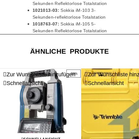
Sekunden Reflektorlose Totalstation
1021013-03:
Sokkia iM-103 3-
Sekunden-reflektorlose Totalstation
1018763-07:
Sokkia iM-105 5-
Sekunden Reflektorlose Totalstation
ÄHNLICHE PRODUKTE
Zur Wunschliste hinzufügen
Zur Wunschliste hin
-30%
Schnellansicht
Schnellansicht