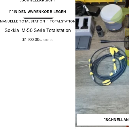
SCHNELLANSICHT
IN DEN WARENKORB LEGEN
MANUELLE TOTALSTATION
TOTALSTATION
Sokkia IM-50 Serie Totalstation
$
4,900.00
$
7,000.00
SCHNELLAN