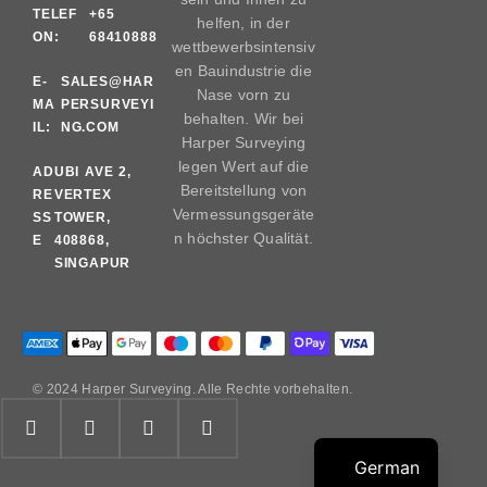
TELEF
+65
helfen, in der
ON:
68410888
wettbewerbsintensiv
en Bauindustrie die
E-
SALES@HAR
Nase vorn zu
MA
PERSURVEYI
behalten. Wir bei
IL:
NG.COM
Harper Surveying
legen Wert auf die
AD
UBI AVE 2,
Bereitstellung von
RE
VERTEX
Vermessungsgeräte
SS
TOWER,
n höchster Qualität.
E
408868,
SINGAPUR
© 2024 Harper Surveying. Alle Rechte vorbehalten.
German