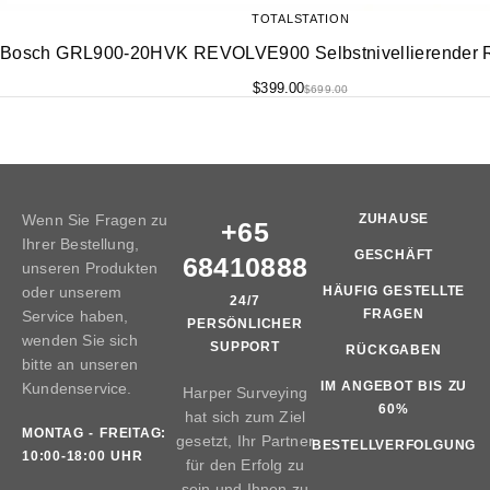
TOTALSTATION
Bosch GRL900-20HVK REVOLVE900 Selbstnivellierender Ro
$
399.00
$
699.00
Wenn Sie Fragen zu
ZUHAUSE
+65
Ihrer Bestellung,
GESCHÄFT
68410888
unseren Produkten
oder unserem
HÄUFIG GESTELLTE
24/7
FRAGEN
Service haben,
PERSÖNLICHER
wenden Sie sich
SUPPORT
RÜCKGABEN
bitte an unseren
IM ANGEBOT BIS ZU
Kundenservice.
Harper Surveying
60%
hat sich zum Ziel
MONTAG - FREITAG:
gesetzt, Ihr Partner
BESTELLVERFOLGUNG
10:00-18:00 UHR
für den Erfolg zu
sein und Ihnen zu