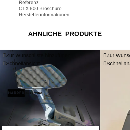
Referenz
CTX 800 Broschüre
Herstellerinformationen
ÄHNLICHE PRODUKTE
Zur Wunschliste hinzufügen
Zur Wunsc
Schnellansicht
Schnellan