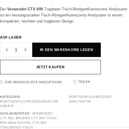
Der
Verwendet CTX 800
Tragbarer Tisch-Röntgenfluoreszenz-Analysator
ist ein leistungsstarker Tisch-Röntgenfluoreszenz-Analysator in einem
kompakten, leichten und tragbaren Design.
AUF LAGER
IN DEN WARENKORB LEGEN
JETZT KAUFEN
TEILEN
ZUR WUNSCHLISTE HINZUFÜGEN
KATEGORIE:
RÖNTGENFLUORESZENZ-
RÖNTGENFLUORESZENZANALYSE
ANALYSATOR
GERÄTE
SCHLAGWÖRTER:
VERWENDET
CTX 800
,
BRUKER CTX 800 TISCH-
RFA-ANALYSATOR
,
CTX 800
TRAGBARER TISCH-