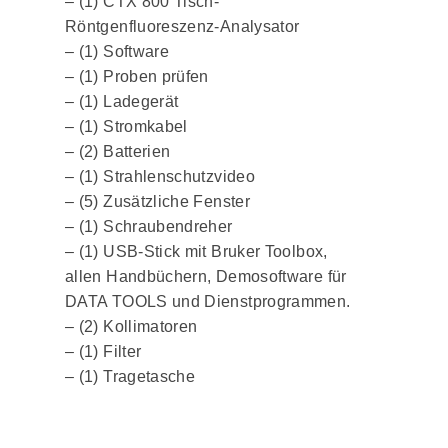
– (1) CTX 800 Tisch-
Röntgenfluoreszenz-Analysator
– (1) Software
– (1) Proben prüfen
– (1) Ladegerät
– (1) Stromkabel
– (2) Batterien
– (1) Strahlenschutzvideo
– (5) Zusätzliche Fenster
– (1) Schraubendreher
– (1) USB-Stick mit Bruker Toolbox,
allen Handbüchern, Demosoftware für
DATA TOOLS und Dienstprogrammen.
– (2) Kollimatoren
– (1) Filter
– (1) Tragetasche