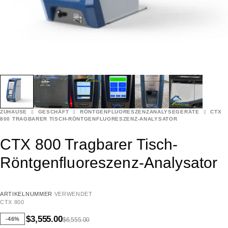
ZUHAUSE
GESCHÄFT
RÖNTGENFLUORESZENZANALYSEGERÄTE
CTX
800 TRAGBARER TISCH-RÖNTGENFLUORESZENZ-ANALYSATOR
CTX 800 Tragbarer Tisch-
Röntgenfluoreszenz-Analysator
ARTIKELNUMMER
VERWENDET
CTX 800
$
3,555.00
-46%
$
6,555.00