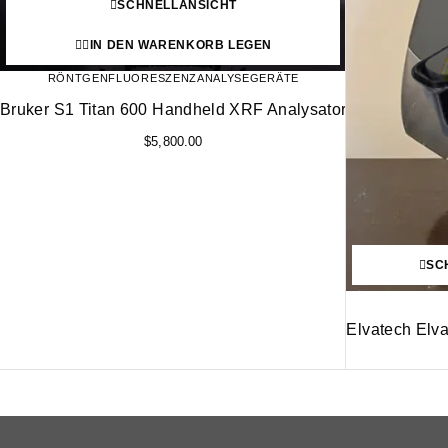
SCHNELLANSICHT
IN DEN WARENKORB LEGEN
RÖNTGENFLUORESZENZANALYSEGERÄTE
Bruker S1 Titan 600 Handheld XRF Analysator
$
5,800.00
SC
Elvatech Elv