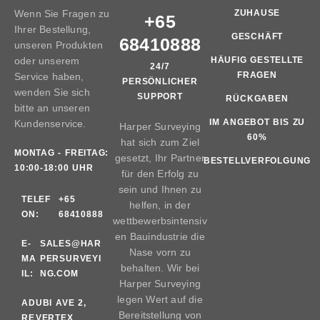
Wenn Sie Fragen zu
ZUHAUSE
+65
Ihrer Bestellung,
GESCHÄFT
68410888
unseren Produkten
oder unserem
HÄUFIG GESTELLTE
24/7
FRAGEN
Service haben,
PERSÖNLICHER
wenden Sie sich
SUPPORT
RÜCKGABEN
bitte an unseren
IM ANGEBOT BIS ZU
Kundenservice.
Harper Surveying
60%
hat sich zum Ziel
MONTAG - FREITAG:
gesetzt, Ihr Partner
BESTELLVERFOLGUNG
10:00-18:00 UHR
für den Erfolg zu
sein und Ihnen zu
TELEF
+65
helfen, in der
ON:
68410888
wettbewerbsintensiv
en Bauindustrie die
E-
SALES@HAR
Nase vorn zu
MA
PERSURVEYI
behalten. Wir bei
IL:
NG.COM
Harper Surveying
legen Wert auf die
AD
UBI AVE 2,
Bereitstellung von
RE
VERTEX