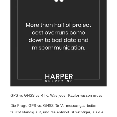
GPS vs GNSS vs RTK: Was jeder Käufer wissen muss
Die Frage GPS vs. GNSS für Vermessungsarbeiten
taucht ständig auf, und die Antwort ist wichtiger, als die