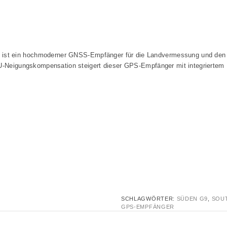
 ein hochmoderner GNSS-Empfänger für die Landvermessung und den Bau. M
MU-Neigungskompensation steigert dieser GPS-Empfänger mit integriertem
SCHLAGWÖRTER:
SÜDEN G9
,
SOUT
GPS-EMPFÄNGER