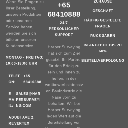
Wenn Sie Fragen zu
ZUHAUSE
+65
Ihrer Bestellung,
GESCHÄFT
68410888
unseren Produkten
oder unserem
HÄUFIG GESTELLTE
24/7
FRAGEN
Service haben,
PERSÖNLICHER
wenden Sie sich
SUPPORT
RÜCKGABEN
bitte an unseren
IM ANGEBOT BIS ZU
Kundenservice.
Harper Surveying
60%
hat sich zum Ziel
MONTAG - FREITAG:
gesetzt, Ihr Partner
BESTELLVERFOLGUNG
10:00-18:00 UHR
für den Erfolg zu
sein und Ihnen zu
TELEF
+65
helfen, in der
ON:
68410888
wettbewerbsintensiv
en Bauindustrie die
E-
SALES@HAR
Nase vorn zu
MA
PERSURVEYI
behalten. Wir bei
IL:
NG.COM
Harper Surveying
legen Wert auf die
AD
UBI AVE 2,
Bereitstellung von
RE
VERTEX