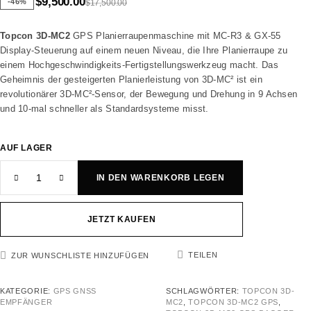
$
9,500.00
-46%
$
17,500.00
Topcon 3D-MC2
GPS Planierraupenmaschine mit MC-R3 & GX-55
Display-Steuerung auf einem neuen Niveau, die Ihre Planierraupe zu
einem Hochgeschwindigkeits-Fertigstellungswerkzeug macht. Das
Geheimnis der gesteigerten Planierleistung von 3D-MC² ist ein
revolutionärer 3D-MC²-Sensor, der Bewegung und Drehung in 9 Achsen
und 10-mal schneller als Standardsysteme misst.
AUF LAGER
IN DEN WARENKORB LEGEN
JETZT KAUFEN
TEILEN
ZUR WUNSCHLISTE HINZUFÜGEN
KATEGORIE:
GPS GNSS
SCHLAGWÖRTER:
TOPCON 3D-
EMPFÄNGER
MC2
,
TOPCON 3D-MC2 GPS
,