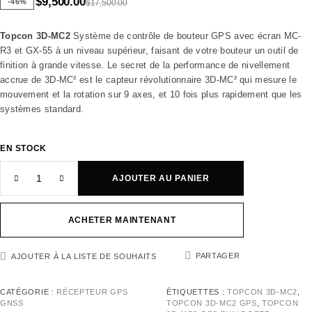
$
9,500.00
-46%
$
17,500.00
Topcon 3D-MC2
Système de contrôle de bouteur GPS avec écran MC-
R3 et GX-55 à un niveau supérieur, faisant de votre bouteur un outil de
finition à grande vitesse. Le secret de la performance de nivellement
accrue de 3D-MC² est le capteur révolutionnaire 3D-MC² qui mesure le
mouvement et la rotation sur 9 axes, et 10 fois plus rapidement que les
systèmes standard.
EN STOCK
AJOUTER AU PANIER
ACHETER MAINTENANT
PARTAGER
AJOUTER À LA LISTE DE SOUHAITS
CATÉGORIE :
RÉCEPTEUR GPS
ÉTIQUETTES :
TOPCON 3D-MC2
,
GNSS
TOPCON 3D-MC2 GPS
,
TOPCON