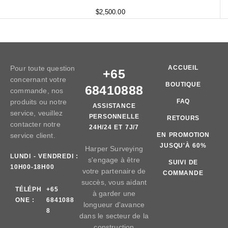
$
2,500.00
Pour toute question
ACCUEIL
+65
concernant votre
BOUTIQUE
68410888
commande, nos
produits ou notre
FAQ
ASSISTANCE
service, veuillez
PERSONNELLE
RETOURS
contacter notre
24H/24 ET 7J/7
service client.
EN PROMOTION
JUSQU'À 60%
Harper Surveying
LUNDI - VENDREDI :
s'engage à être
SUIVI DE
10H00-18H00
votre partenaire de
COMMANDE
succès, vous aidant
TÉLÉPH
+65
à garder une
ONE :
6841088
longueur d'avance
8
dans le secteur de la
construction