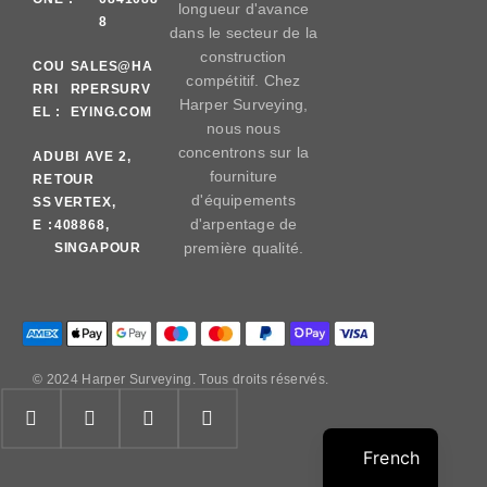
longueur d'avance
8
dans le secteur de la
construction
COU
SALES@HA
compétitif. Chez
RRI
RPERSURV
Harper Surveying,
EL :
EYING.COM
nous nous
concentrons sur la
AD
UBI AVE 2,
fourniture
RE
TOUR
d'équipements
SS
VERTEX,
d'arpentage de
E :
408868,
première qualité.
SINGAPOUR
© 2024 Harper Surveying. Tous droits réservés.
French