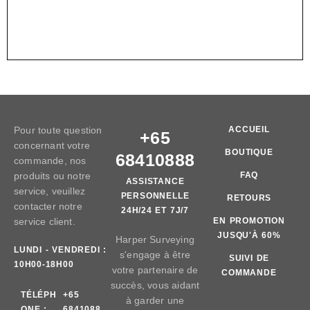
Pour toute question
ACCUEIL
+65
concernant votre
BOUTIQUE
68410888
commande, nos
produits ou notre
FAQ
ASSISTANCE
service, veuillez
PERSONNELLE
RETOURS
contacter notre
24H/24 ET 7J/7
service client.
EN PROMOTION
JUSQU'À 60%
Harper Surveying
LUNDI - VENDREDI :
s'engage à être
SUIVI DE
10H00-18H00
votre partenaire de
COMMANDE
succès, vous aidant
TÉLÉPH
+65
à garder une
ONE :
6841088