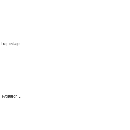
t l'arpentage…
e évolution,…