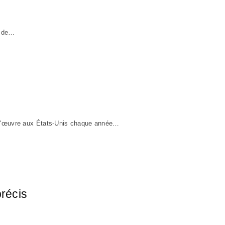
u de…
n-d'œuvre aux États-Unis chaque année…
récis