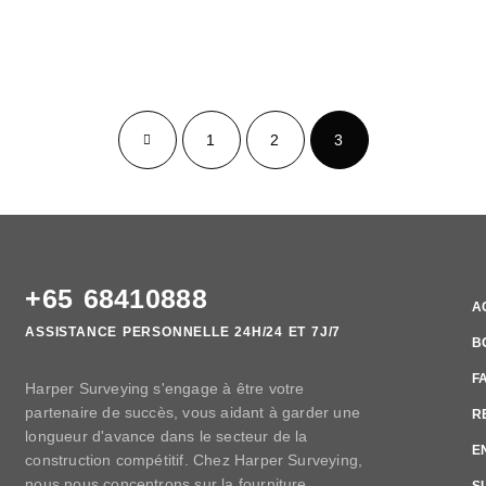
1
2
3
+65 68410888
A
ASSISTANCE PERSONNELLE 24H/24 ET 7J/7
B
F
Harper Surveying s'engage à être votre
partenaire de succès, vous aidant à garder une
R
longueur d'avance dans le secteur de la
E
construction compétitif. Chez Harper Surveying,
nous nous concentrons sur la fourniture