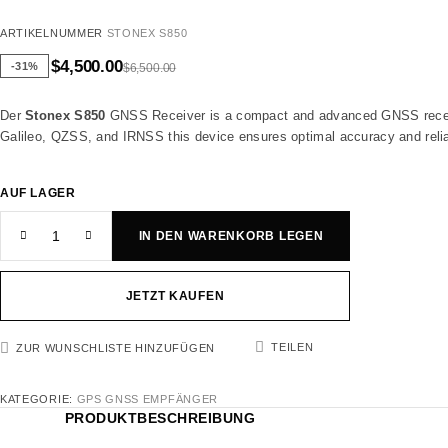
ARTIKELNUMMER
STONEX S850
$
4,500.00
-31%
$
6,500.00
Der
Stonex S850
GNSS Receiver is a compact and advanced GNSS receiver
Galileo, QZSS, and IRNSS this device ensures optimal accuracy and reliabi
AUF LAGER
IN DEN WARENKORB LEGEN
JETZT KAUFEN
TEILEN
ZUR WUNSCHLISTE HINZUFÜGEN
KATEGORIE:
GPS GNSS EMPFÄNGER
PRODUKTBESCHREIBUNG