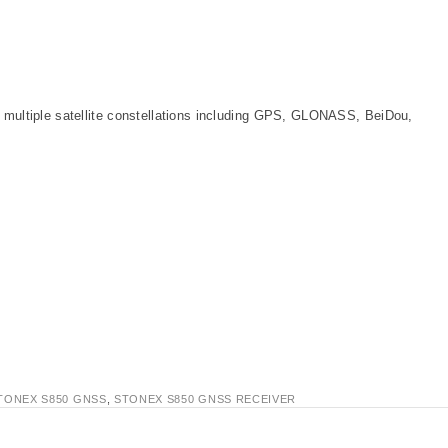
multiple satellite constellations including GPS, GLONASS, BeiDou,
TONEX S850 GNSS
,
STONEX S850 GNSS RECEIVER