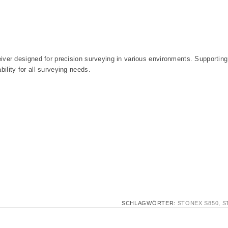
 designed for precision surveying in various environments. Supporting 
lity for all surveying needs.
SCHLAGWÖRTER:
STONEX S850
,
S