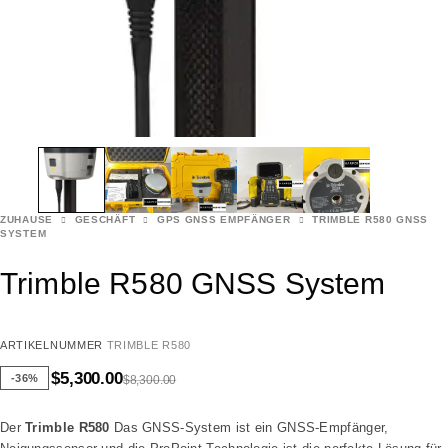
ZUHAUSE
GESCHÄFT
GPS GNSS EMPFÄNGER
TRIMBLE R580 GNSS
SYSTEM
Trimble R580 GNSS System
ARTIKELNUMMER
TRIMBLE R580
$
5,300.00
-36%
$
8,300.00
Der
Trimble R580
Das GNSS-System ist ein GNSS-Empfänger,