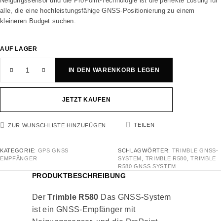
Neigungssensor und die ProPoint-Technologie ist die perfekte Lösung für
alle, die eine hochleistungsfähige GNSS-Positionierung zu einem
kleineren Budget suchen.
AUF LAGER
IN DEN WARENKORB LEGEN
JETZT KAUFEN
TEILEN
ZUR WUNSCHLISTE HINZUFÜGEN
KATEGORIE:
GPS GNSS
SCHLAGWÖRTER:
TRIMBLE GNSS-
EMPFÄNGER
SYSTEM
,
TRIMBLE R580
,
TRIMBLE
R580 GNSS SYSTEM
PRODUKTBESCHREIBUNG
Der
Trimble R580
Das GNSS-System
ist ein GNSS-Empfänger mit