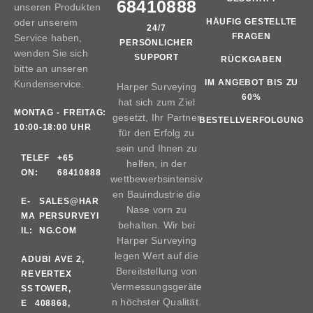
68410888
unseren Produkten
oder unserem
HÄUFIG GESTELLTE
24/7
FRAGEN
Service haben,
PERSÖNLICHER
wenden Sie sich
SUPPORT
RÜCKGABEN
bitte an unseren
IM ANGEBOT BIS ZU
Kundenservice.
Harper Surveying
60%
hat sich zum Ziel
MONTAG - FREITAG:
gesetzt, Ihr Partner
BESTELLVERFOLGUNG
10:00-18:00 UHR
für den Erfolg zu
sein und Ihnen zu
TELEF
+65
helfen, in der
ON:
68410888
wettbewerbsintensiv
en Bauindustrie die
E-
SALES@HAR
Nase vorn zu
MA
PERSURVEYI
behalten. Wir bei
IL:
NG.COM
Harper Surveying
legen Wert auf die
AD
UBI AVE 2,
Bereitstellung von
RE
VERTEX
Vermessungsgeräte
SS
TOWER,
n höchster Qualität.
E
408868,