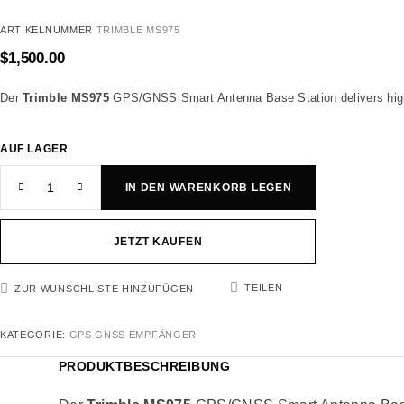
ARTIKELNUMMER
TRIMBLE MS975
$
1,500.00
Der
Trimble MS975
GPS/GNSS Smart Antenna Base Station delivers high-p
AUF LAGER
IN DEN WARENKORB LEGEN
JETZT KAUFEN
TEILEN
ZUR WUNSCHLISTE HINZUFÜGEN
KATEGORIE:
GPS GNSS EMPFÄNGER
PRODUKTBESCHREIBUNG