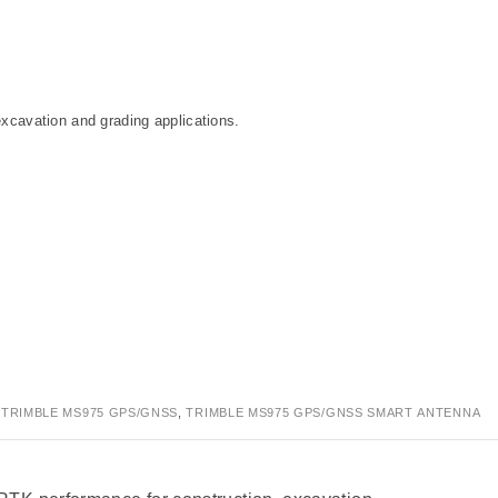
cavation and grading applications.
,
TRIMBLE MS975 GPS/GNSS
,
TRIMBLE MS975 GPS/GNSS SMART ANTENNA