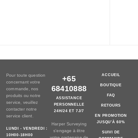
Pour toute question
ACCUEIL
+65
concernant votre
BOUTIQUE
68410888
commande, nos
produits ou notre
FAQ
ASSISTANCE
service, veuillez
PERSONNELLE
RETOURS
contacter notre
24H/24 ET 7J/7
service client.
EN PROMOTION
JUSQU'À 60%
Harper Surveying
LUNDI - VENDREDI :
s'engage à être
SUIVI DE
10H00-18H00
votre partenaire de