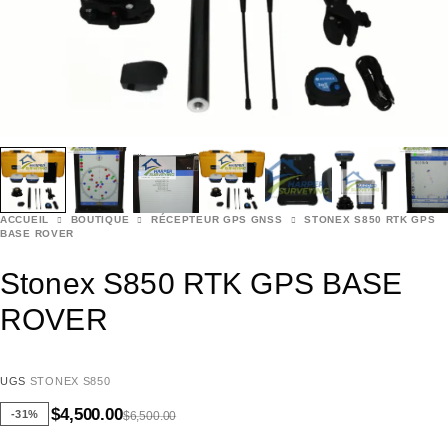
ACCUEIL
BOUTIQUE
RÉCEPTEUR GPS GNSS
STONEX S850 RTK GPS
BASE ROVER
Stonex S850 RTK GPS BASE
ROVER
UGS
STONEX S850
$
4,500.00
-31%
$
6,500.00