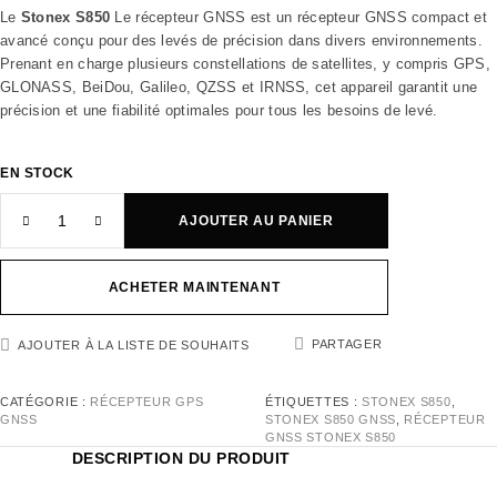
Le
Stonex S850
Le récepteur GNSS est un récepteur GNSS compact et
avancé conçu pour des levés de précision dans divers environnements.
Prenant en charge plusieurs constellations de satellites, y compris GPS,
GLONASS, BeiDou, Galileo, QZSS et IRNSS, cet appareil garantit une
précision et une fiabilité optimales pour tous les besoins de levé.
EN STOCK
AJOUTER AU PANIER
ACHETER MAINTENANT
PARTAGER
AJOUTER À LA LISTE DE SOUHAITS
CATÉGORIE :
RÉCEPTEUR GPS
ÉTIQUETTES :
STONEX S850
,
GNSS
STONEX S850 GNSS
,
RÉCEPTEUR
GNSS STONEX S850
DESCRIPTION DU PRODUIT