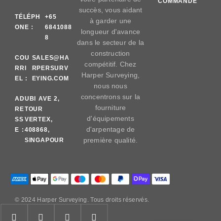
COMMANDE
succès, vous aidant
TÉLÉPH
+65
à garder une
ONE :
6841088
longueur d'avance
8
dans le secteur de la
construction
COU
SALES@HA
compétitif. Chez
RRI
RPERSURV
Harper Surveying,
EL :
EYING.COM
nous nous
concentrons sur la
AD
UBI AVE 2,
fourniture
RE
TOUR
d'équipements
SS
VERTEX,
d'arpentage de
E :
408868,
première qualité.
SINGAPOUR
© 2024 Harper Surveying. Tous droits réservés.