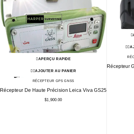
A
RÉ
APERÇU RAPIDE
Récepteur 
AJOUTER AU PANIER
RÉCEPTEUR GPS GNSS
Récepteur De Haute Précision Leica Viva GS25
$
1,900.00