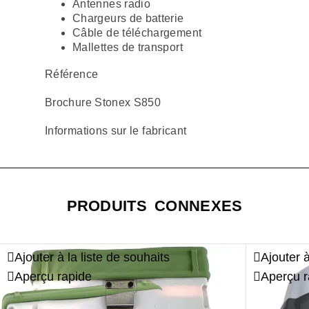
Antennes radio
Chargeurs de batterie
Câble de téléchargement
Mallettes de transport
Référence
Brochure Stonex S850
Informations sur le fabricant
PRODUITS CONNEXES
Ajouter à la liste de souhaits
Ajouter à
Aperçu rapide
Aperçu r