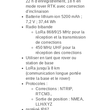
22 h d'enregistrement, 18 h en
mode rover RTK avec correction
d'inclinaison
Batterie lithium-ion 5200 mAh ;
7,2 V ; 37,44 Wh
Radio bibande
LoRa 868/915 MHz pour la
réception et la transmission
de corrections
450 MHz UHF pour la
réception des corrections
Utiliser en tant que rover ou
station de base
LoRa jusqu'à 8 km
(communication longue portée
entre la base et le rover)
Protocoles :
Corrections : NTRIP,
RTCM3.,
Sortie de position : NMEA,
LLH/XYZ
protégé IP67