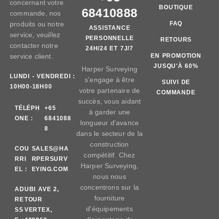
concernant votre
BOUTIQUE
68410888
commande, nos
produits ou notre
FAQ
ASSISTANCE
service, veuillez
PERSONNELLE
RETOURS
contacter notre
24H/24 ET 7J/7
service client.
EN PROMOTION
JUSQU'À 60%
Harper Surveying
LUNDI - VENDREDI :
s'engage à être
SUIVI DE
10H00-18H00
votre partenaire de
COMMANDE
succès, vous aidant
TÉLÉPH
+65
à garder une
ONE :
6841088
longueur d'avance
8
dans le secteur de la
construction
COU
SALES@HA
compétitif. Chez
RRI
RPERSURV
Harper Surveying,
EL :
EYING.COM
nous nous
concentrons sur la
AD
UBI AVE 2,
fourniture
RE
TOUR
d'équipements
SS
VERTEX,