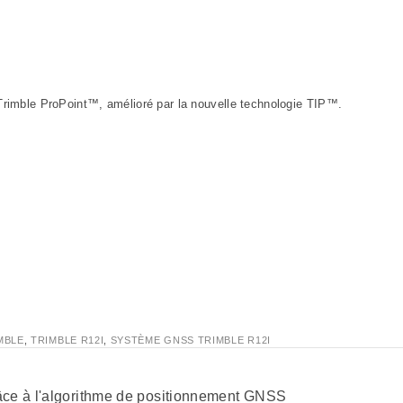
Trimble ProPoint™, amélioré par la nouvelle technologie TIP™.
MBLE
,
TRIMBLE R12I
,
SYSTÈME GNSS TRIMBLE R12I
râce à l'algorithme de positionnement GNSS