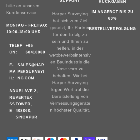
SUPPORT
RÜCKGABEN
bitte an unseren
IM ANGEBOT BIS ZU
Kundenservice.
Harper Surveying
60%
hat sich zum Ziel
MONTAG - FREITAG:
gesetzt, Ihr Partner
BESTELLVERFOLGUNG
10:00-18:00 UHR
für den Erfolg zu
sein und Ihnen zu
TELEF
+65
helfen, in der
ON:
68410888
wettbewerbsintensiv
en Bauindustrie die
E-
SALES@HAR
Nase vorn zu
MA
PERSURVEYI
behalten. Wir bei
IL:
NG.COM
Harper Surveying
legen Wert auf die
AD
UBI AVE 2,
Bereitstellung von
RE
VERTEX
Vermessungsgeräte
SS
TOWER,
n höchster Qualität.
E
408868,
SINGAPUR