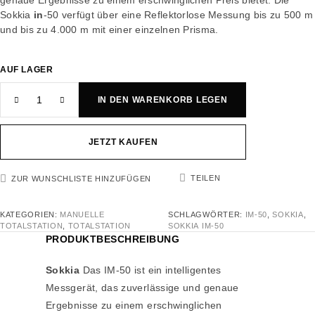
genaue Ergebnisse zu einem erschwinglichen Preis bietet. Die
Sokkia
in
-50 verfügt über eine Reflektorlose Messung bis zu 500 m
und bis zu 4.000 m mit einer einzelnen Prisma.
AUF LAGER
IN DEN WARENKORB LEGEN
JETZT KAUFEN
TEILEN
ZUR WUNSCHLISTE HINZUFÜGEN
KATEGORIEN:
MANUELLE
SCHLAGWÖRTER:
IM-50
,
SOKKIA
,
TOTALSTATION
,
TOTALSTATION
SOKKIA IM-50
PRODUKTBESCHREIBUNG
Sokkia
Das IM-50 ist ein intelligentes
Messgerät, das zuverlässige und genaue
Ergebnisse zu einem erschwinglichen