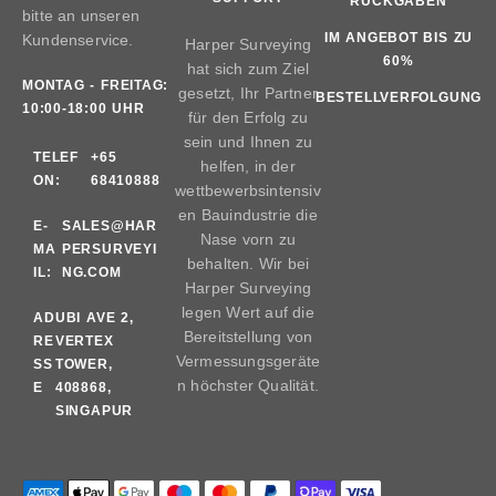
RÜCKGABEN
bitte an unseren
IM ANGEBOT BIS ZU
Kundenservice.
Harper Surveying
60%
hat sich zum Ziel
MONTAG - FREITAG:
gesetzt, Ihr Partner
BESTELLVERFOLGUNG
10:00-18:00 UHR
für den Erfolg zu
sein und Ihnen zu
TELEF
+65
helfen, in der
ON:
68410888
wettbewerbsintensiv
en Bauindustrie die
E-
SALES@HAR
Nase vorn zu
MA
PERSURVEYI
behalten. Wir bei
IL:
NG.COM
Harper Surveying
legen Wert auf die
AD
UBI AVE 2,
Bereitstellung von
RE
VERTEX
Vermessungsgeräte
SS
TOWER,
n höchster Qualität.
E
408868,
SINGAPUR