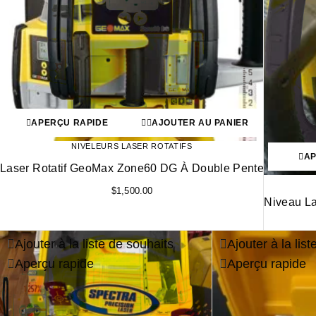
APERÇU RAPIDE
AJOUTER AU PANIER
NIVELEURS LASER ROTATIFS
AP
Laser Rotatif GeoMax Zone60 DG À Double Pente
$
1,500.00
Niveau La
Ajouter à la liste de souhaits
Ajouter à la lis
Aperçu rapide
Aperçu rapide