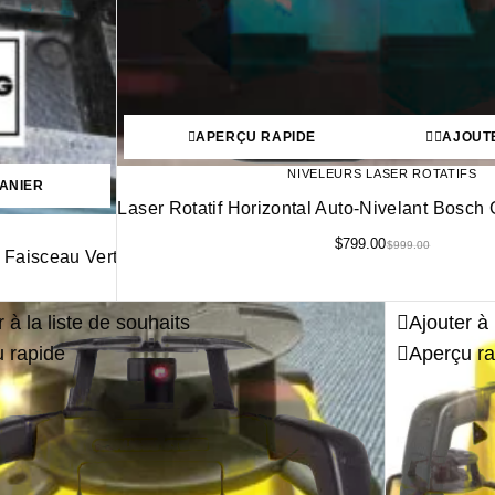
APERÇU RAPIDE
AJOUT
NIVELEURS LASER ROTATIFS
ANIER
Laser Rotatif Horizontal Auto-Nivelant Bos
$
799.00
$
999.00
 Faisceau Vert
 à la liste de souhaits
Ajouter à 
 rapide
Aperçu ra