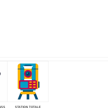
NSS
STATION TOTALE
GÉNÉRATEURS
STATI