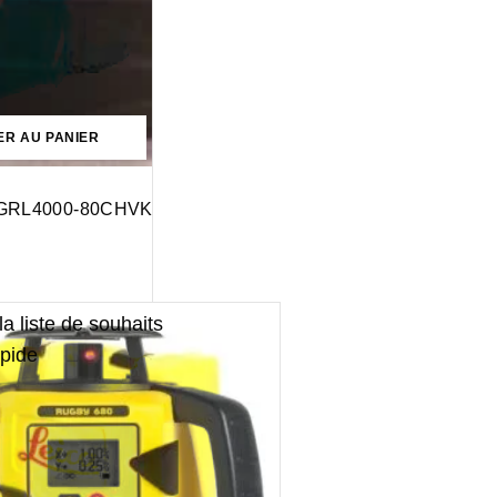
ER AU PANIER
ch GRL4000-80CHVK
la liste de souhaits
pide