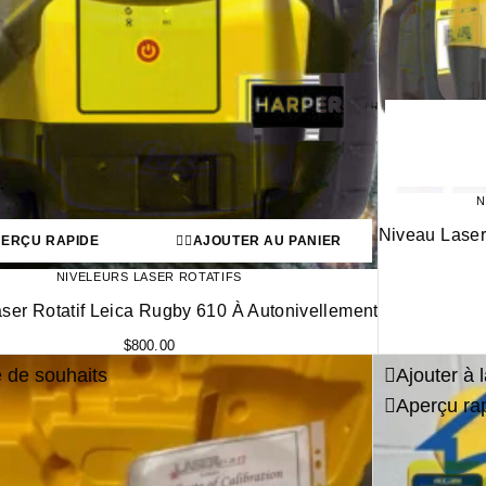
N
Niveau Laser
ERÇU RAPIDE
AJOUTER AU PANIER
NIVELEURS LASER ROTATIFS
ser Rotatif Leica Rugby 610 À Autonivellement
$
800.00
te de souhaits
Ajouter à l
Aperçu ra