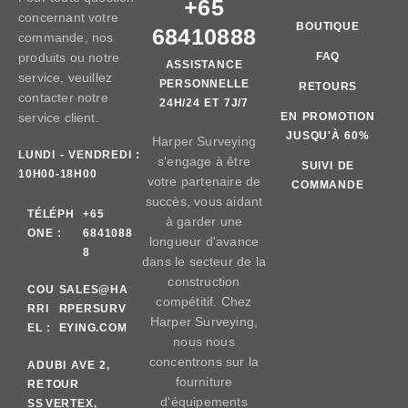
+65
concernant votre
BOUTIQUE
68410888
commande, nos
produits ou notre
FAQ
ASSISTANCE
service, veuillez
PERSONNELLE
RETOURS
contacter notre
24H/24 ET 7J/7
service client.
EN PROMOTION
JUSQU'À 60%
Harper Surveying
LUNDI - VENDREDI :
s'engage à être
SUIVI DE
10H00-18H00
votre partenaire de
COMMANDE
succès, vous aidant
TÉLÉPH
+65
à garder une
ONE :
6841088
longueur d'avance
8
dans le secteur de la
construction
COU
SALES@HA
compétitif. Chez
RRI
RPERSURV
Harper Surveying,
EL :
EYING.COM
nous nous
concentrons sur la
AD
UBI AVE 2,
fourniture
RE
TOUR
d'équipements
SS
VERTEX,