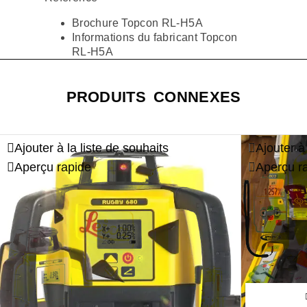
Brochure Topcon RL-H5A
Informations du fabricant Topcon
RL-H5A
PRODUITS CONNEXES
Ajouter à la liste de souhaits
Ajouter à
Aperçu rapide
Aperçu r