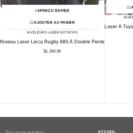
APERÇU RAPIDE
NIVE
AJOUTER AU PANIER
Laser À Tuy
NIVELEURS LASER ROTATIFS
Niveau Laser Leica Rugby 680 À Double Pente
$
1,300.00
Pour toute question
ACCUEIL