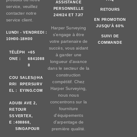
ASSISTANCE
service, veuillez
PERSONNELLE
RETOURS
contacter notre
24H/24 ET 7J/7
service client.
EN PROMOTION
JUSQU'À 60%
Harper Surveying
LUNDI - VENDREDI :
s'engage à être
SUIVI DE
10H00-18H00
votre partenaire de
COMMANDE
succès, vous aidant
TÉLÉPH
+65
à garder une
ONE :
6841088
longueur d'avance
8
dans le secteur de la
construction
COU
SALES@HA
compétitif. Chez
RRI
RPERSURV
Harper Surveying,
EL :
EYING.COM
nous nous
concentrons sur la
AD
UBI AVE 2,
fourniture
RE
TOUR
d'équipements
SS
VERTEX,
d'arpentage de
E :
408868,
première qualité.
SINGAPOUR