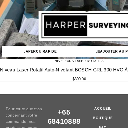
APERÇU RAPIDE
AJOUTER AU P
NIVELEURS LASER ROTATIFS
Niveau Laser Rotatif Auto-Nivelant BOSCH GRL 300 HVG À
$
600.00
Pour toute question
ACCUEIL
+65
concernant votre
BOUTIQUE
68410888
commande, nos
produits ou notre
FAQ