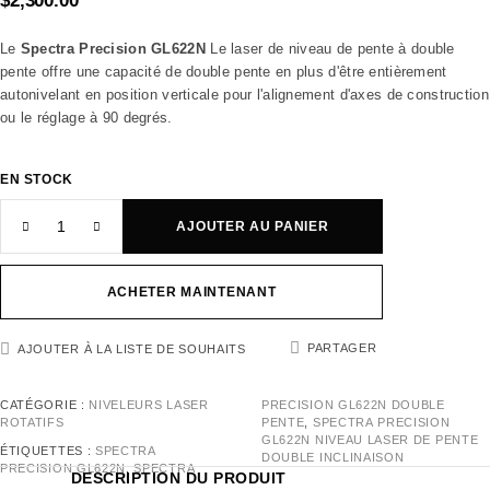
$
2,300.00
Le
Spectra Precision GL622N
Le laser de niveau de pente à double
pente offre une capacité de double pente en plus d'être entièrement
autonivelant en position verticale pour l'alignement d'axes de construction
ou le réglage à 90 degrés.
EN STOCK
AJOUTER AU PANIER
ACHETER MAINTENANT
PARTAGER
AJOUTER À LA LISTE DE SOUHAITS
CATÉGORIE :
NIVELEURS LASER
PRECISION GL622N DOUBLE
ROTATIFS
PENTE
,
SPECTRA PRECISION
GL622N NIVEAU LASER DE PENTE
ÉTIQUETTES :
SPECTRA
DOUBLE INCLINAISON
PRECISION GL622N
,
SPECTRA
DESCRIPTION DU PRODUIT