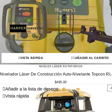
VISTA RÁPIDA
AÑADIR AL CARRITO
NIVELES LÁSER ROTATORIOS
Nivelador Láser De Construcción Auto-Nivelante Topcon R
$
495.00
Añadir a la lista de deseos
-
Vista rápida