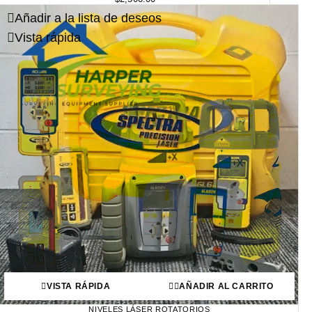
Añadir a la lista de deseos
Vista rápida
VISTA RÁPIDA
AÑADIR AL CARRITO
NIVELES LÁSER ROTATORIOS