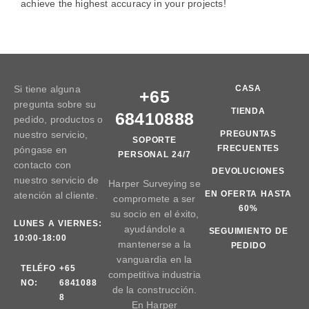
achieve the highest accuracy in your projects!
Si tiene alguna
CASA
+65
pregunta sobre su
TIENDA
68410888
pedido, productos o
nuestro servicio,
PREGUNTAS
SOPORTE
FRECUENTES
póngase en
PERSONAL 24/7
contacto con
DEVOLUCIONES
nuestro servicio de
Harper Surveying se
EN OFERTA HASTA
atención al cliente.
compromete a ser
60%
su socio en el éxito,
LUNES A VIERNES:
ayudándole a
SEGUIMIENTO DE
10:00-18:00
mantenerse a la
PEDIDO
vanguardia en la
TELÉFO
+65
competitiva industria
NO:
6841088
de la construcción.
8
En Harper