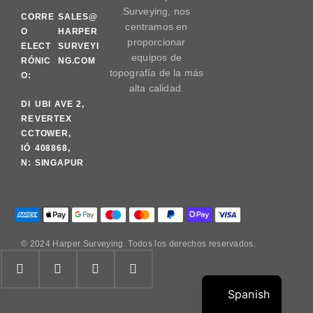
Surveying, nos
CORRE
SALES@
centramos en
O
HARPER
proporcionar
ELECT
SURVEYI
equipos de
RÓNIC
NG.COM
topografía de la más
O:
alta calidad.
DI
UBI AVE 2,
RE
VERTEX
CC
TOWER,
IÓ
408868,
N:
SINGAPUR
© 2024 Harper Surveying. Todos los derechos reservados.
Spanish