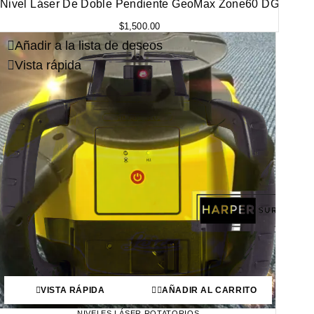
Nivel Láser De Doble Pendiente GeoMax Zone60 DG
$
1,500.00
Añadir a la lista de deseos
Vista rápida
VISTA RÁPIDA
AÑADIR AL CARRITO
NIVELES LÁSER ROTATORIOS