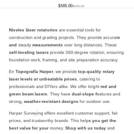
$
585.00
$
985.00
Niveles láser rotatorios
are essential tools for
construction and grading projects. They provide accurat
e
and
steady
measurements
over long distances. These
self-leveling lasers
provide 360-degree rotation, ensuring
foundation work, framing, and site preparation accuracy.
En
Topografía Harper
, we provide
top-quality rotary
laser levels at unbeatable prices
, catering to
professionals and DIYers alike. We offer bright
red and
green beam lasers
. They have
dual-slope f
eatures and
strong
, weather-resistant designs
for outdoor use.
Harper Surveying offers excellent customer support, fair
prices, and trustworthy brands. This help
s you get the
best value for your
money.
Shop with us today
and