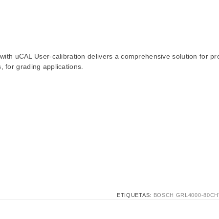
with uCAL User-calibration delivers a comprehensive solution for pre
 for grading applications.
ETIQUETAS:
BOSCH GRL4000-80CH