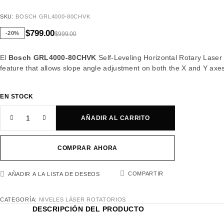
SKU:
BOSCH GRL4000-80CHVK
$
799.00
-20%
$
999.00
El
Bosch GRL4000-80CHVK
Self-Leveling Horizontal Rotary Laser 
feature that allows slope angle adjustment on both the X and Y axes,
EN STOCK
AÑADIR AL CARRITO
COMPRAR AHORA
COMPARTIR
AÑADIR A LA LISTA DE DESEOS
CATEGORÍA:
NIVELES LÁSER ROTATORIOS
DESCRIPCIÓN DEL PRODUCTO