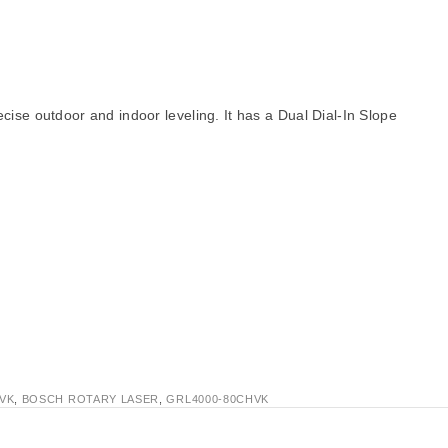
cise outdoor and indoor leveling. It has a Dual Dial-In Slope
VK
,
BOSCH ROTARY LASER
,
GRL4000-80CHVK