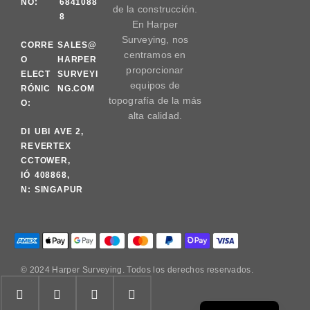
NO:
6841088
de la construcción.
8
En Harper
Surveying, nos
CORRE
SALES@
centramos en
O
HARPER
proporcionar
ELECT
SURVEYI
equipos de
RÓNIC
NG.COM
topografía de la más
O:
alta calidad.
DI
UBI AVE 2,
RE
VERTEX
CC
TOWER,
IÓ
408868,
N:
SINGAPUR
© 2024 Harper Surveying. Todos los derechos reservados.