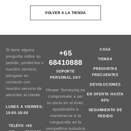
VOLVER A LA TIENDA
Si tiene alguna
CASA
+65
pregunta sobre su
TIENDA
68410888
pedido, productos o
nuestro servicio,
PREGUNTAS
SOPORTE
FRECUENTES
póngase en
PERSONAL 24/7
contacto con
DEVOLUCIONES
nuestro servicio de
Harper Surveying se
EN OFERTA HASTA
atención al cliente.
compromete a ser
60%
su socio en el éxito,
LUNES A VIERNES:
ayudándole a
SEGUIMIENTO DE
10:00-18:00
mantenerse a la
PEDIDO
vanguardia en la
TELÉFO
+65
competitiva industria