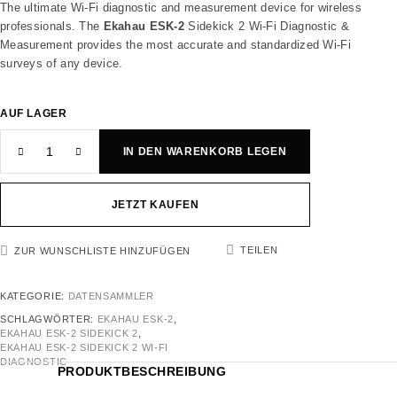
The ultimate Wi-Fi diagnostic and measurement device for wireless
professionals. The
Ekahau ESK-2
Sidekick 2 Wi-Fi Diagnostic &
Measurement provides the most accurate and standardized Wi-Fi
surveys of any device.
AUF LAGER
IN DEN WARENKORB LEGEN
JETZT KAUFEN
TEILEN
ZUR WUNSCHLISTE HINZUFÜGEN
KATEGORIE:
DATENSAMMLER
SCHLAGWÖRTER:
EKAHAU ESK-2
,
EKAHAU ESK-2 SIDEKICK 2
,
EKAHAU ESK-2 SIDEKICK 2 WI-FI
DIAGNOSTIC
PRODUKTBESCHREIBUNG