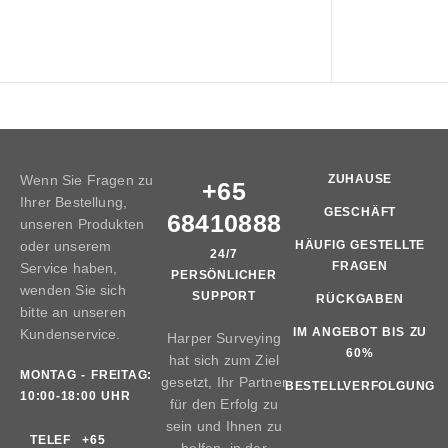
Wenn Sie Fragen zu
ZUHAUSE
+65
Ihrer Bestellung,
GESCHÄFT
68410888
unseren Produkten
oder unserem
HÄUFIG GESTELLTE
24/7
FRAGEN
Service haben,
PERSÖNLICHER
wenden Sie sich
SUPPORT
RÜCKGABEN
bitte an unseren
IM ANGEBOT BIS ZU
Kundenservice.
Harper Surveying
60%
hat sich zum Ziel
MONTAG - FREITAG:
gesetzt, Ihr Partner
BESTELLVERFOLGUNG
10:00-18:00 UHR
für den Erfolg zu
sein und Ihnen zu
TELEF
+65
helfen, in der