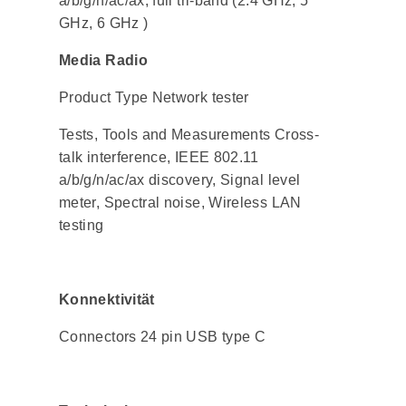
a/b/g/n/ac/ax; full tri-band (2.4 GHz, 5
GHz, 6 GHz )
Media Radio
Product Type Network tester
Tests, Tools and Measurements Cross-
talk interference, IEEE 802.11
a/b/g/n/ac/ax discovery, Signal level
meter, Spectral noise, Wireless LAN
testing
Konnektivität
Connectors 24 pin USB type C