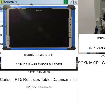
SC
IN DEN
SCHNELLANSICHT
DA
SOKKIA GP1 Gy
IN DEN WARENKORB LEGEN
DATENSAMMLER
Carlson RT5 Robustes Tablet Datensammler
$
2,555.00
$
3,000.00