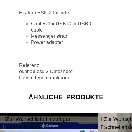
Ekahau ESK-2 Include
Cables 1 x USB-C to USB-C
cable
Messenger strap
Power adapter
Referenz
ekahau esk-2 Datasheet
Herstellerinformationen
ÄHNLICHE PRODUKTE
Zur Wunschliste hinzufügen
Zur Wunschl
-15%
Schnellansicht
Schnellansi