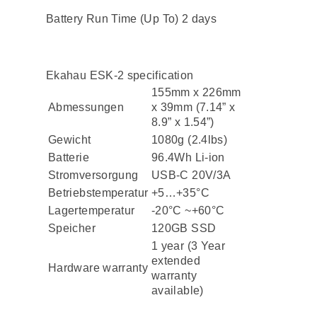
Battery Run Time (Up To) 2 days
Ekahau ESK-2 specification
155mm x 226mm
Abmessungen
x 39mm (7.14” x
8.9” x 1.54”)
Gewicht
1080g (2.4lbs)
Batterie
96.4Wh Li-ion
Stromversorgung
USB-C 20V/3A
Betriebstemperatur
+5…+35°C
Lagertemperatur
-20°C ~+60°C
Speicher
120GB SSD
1 year (3 Year
extended
Hardware warranty
warranty
available)