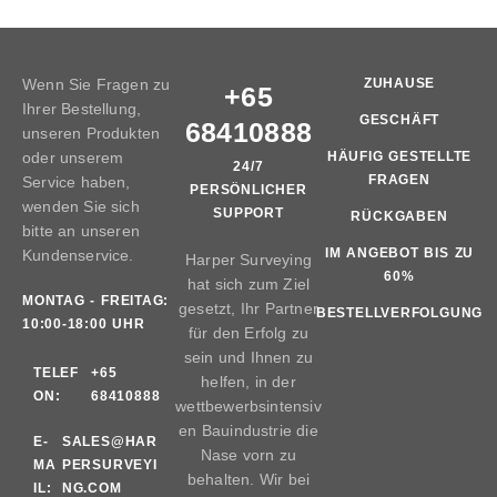
Wenn Sie Fragen zu
ZUHAUSE
+65
Ihrer Bestellung,
GESCHÄFT
68410888
unseren Produkten
oder unserem
HÄUFIG GESTELLTE
24/7
FRAGEN
Service haben,
PERSÖNLICHER
wenden Sie sich
SUPPORT
RÜCKGABEN
bitte an unseren
IM ANGEBOT BIS ZU
Kundenservice.
Harper Surveying
60%
hat sich zum Ziel
MONTAG - FREITAG:
gesetzt, Ihr Partner
BESTELLVERFOLGUNG
10:00-18:00 UHR
für den Erfolg zu
sein und Ihnen zu
TELEF
+65
helfen, in der
ON:
68410888
wettbewerbsintensiv
en Bauindustrie die
E-
SALES@HAR
Nase vorn zu
MA
PERSURVEYI
behalten. Wir bei
IL:
NG.COM