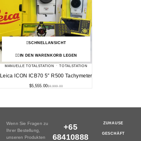
SCHNELLANSICHT
IN DEN WARENKORB LEGEN
MANUELLE TOTALSTATION
TOTALSTATION
Leica ICON ICB70 5″ R500 Tachymeter
$
5,555.00
$
9,999.00
Wenn Sie Fragen zu
ZUHAUSE
+65
Ihrer Bestellung,
GESCHÄFT
68410888
unseren Produkten