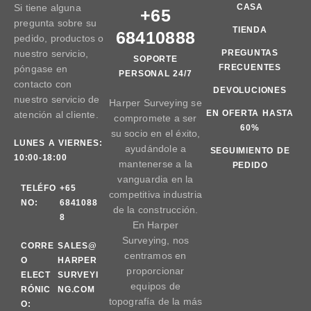
Si tiene alguna
CASA
+65
pregunta sobre su
TIENDA
68410888
pedido, productos o
nuestro servicio,
PREGUNTAS
SOPORTE
FRECUENTES
póngase en
PERSONAL 24/7
contacto con
DEVOLUCIONES
nuestro servicio de
Harper Surveying se
EN OFERTA HASTA
atención al cliente.
compromete a ser
60%
su socio en el éxito,
LUNES A VIERNES:
ayudándole a
SEGUIMIENTO DE
10:00-18:00
mantenerse a la
PEDIDO
vanguardia en la
TELÉFO
+65
competitiva industria
NO:
6841088
de la construcción.
8
En Harper
Surveying, nos
CORRE
SALES@
centramos en
O
HARPER
proporcionar
ELECT
SURVEYI
equipos de
RÓNIC
NG.COM
topografía de la más
O: