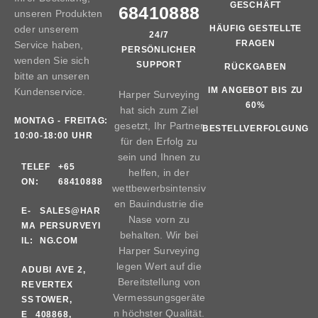
GESCHÄFT
68410888
unseren Produkten
oder unserem
HÄUFIG GESTELLTE
24/7
FRAGEN
Service haben,
PERSÖNLICHER
wenden Sie sich
SUPPORT
RÜCKGABEN
bitte an unseren
IM ANGEBOT BIS ZU
Kundenservice.
Harper Surveying
60%
hat sich zum Ziel
MONTAG - FREITAG:
gesetzt, Ihr Partner
BESTELLVERFOLGUNG
10:00-18:00 UHR
für den Erfolg zu
sein und Ihnen zu
TELEF
+65
helfen, in der
ON:
68410888
wettbewerbsintensiv
en Bauindustrie die
E-
SALES@HAR
Nase vorn zu
MA
PERSURVEYI
behalten. Wir bei
IL:
NG.COM
Harper Surveying
legen Wert auf die
AD
UBI AVE 2,
Bereitstellung von
RE
VERTEX
Vermessungsgeräte
SS
TOWER,
n höchster Qualität.
E
408868,