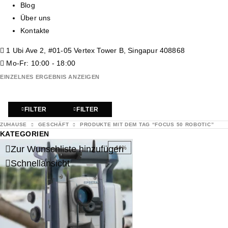
Blog
Über uns
Kontakte
1 Ubi Ave 2, #01-05 Vertex Tower B, Singapur 408868
Mo-Fr: 10:00 - 18:00
EINZELNES ERGEBNIS ANZEIGEN
FILTER
FILTER
ZUHAUSE
GESCHÄFT
PRODUKTE MIT DEM TAG “FOCUS 50 ROBOTIC”
KATEGORIEN
Zur Wunschliste hinzufügen
-44%
Schnellansicht