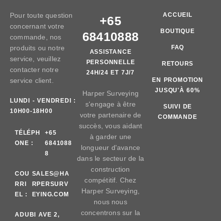
Pour toute question
ACCUEIL
+65
concernant votre
BOUTIQUE
68410888
commande, nos
produits ou notre
FAQ
ASSISTANCE
service, veuillez
PERSONNELLE
RETOURS
contacter notre
24H/24 ET 7J/7
service client.
EN PROMOTION
JUSQU'À 60%
Harper Surveying
LUNDI - VENDREDI :
s'engage à être
SUIVI DE
10H00-18H00
votre partenaire de
COMMANDE
succès, vous aidant
TÉLÉPH
+65
à garder une
ONE :
6841088
longueur d'avance
8
dans le secteur de la
construction
COU
SALES@HA
compétitif. Chez
RRI
RPERSURV
Harper Surveying,
EL :
EYING.COM
nous nous
concentrons sur la
AD
UBI AVE 2,