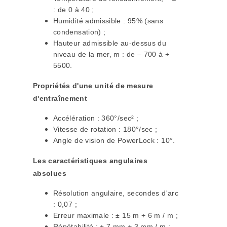
: de 0 à 40 ;
Humidité admissible : 95% (sans
condensation) ;
Hauteur admissible au-dessus du
niveau de la mer, m : de – 700 à +
5500.
Propriétés d'une unité de mesure
d'entraînement
Accélération : 360°/sec² ;
Vitesse de rotation : 180°/sec ;
Angle de vision de PowerLock : 10°.
Les caractéristiques angulaires
absolues
Résolution angulaire, secondes d'arc
: 0,07 ;
Erreur maximale : ± 15 m + 6 m / m ;
Répétabilité : ± 7 mm + 3 mm / m ;