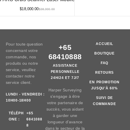
$
18,000.00
$
38,000.00
Pour toute question
ACCUEIL
+65
concernant votre
BOUTIQUE
68410888
commande, nos
produits ou notre
FAQ
ASSISTANCE
service, veuillez
PERSONNELLE
RETOURS
contacter notre
24H/24 ET 7J/7
service client.
EN PROMOTION
JUSQU'À 60%
Harper Surveying
LUNDI - VENDREDI :
s'engage à être
SUIVI DE
10H00-18H00
votre partenaire de
COMMANDE
succès, vous aidant
TÉLÉPH
+65
à garder une
ONE :
6841088
longueur d'avance
8
dans le secteur de la