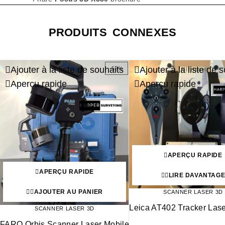
PRODUITS CONNEXES
Ajouter à la liste de souhaits
Ajouter à la liste de 
-53%
Aperçu rapide
Aperçu rapide
APERÇU RAPIDE
APERÇU RAPIDE
LIRE DAVANTAG
AJOUTER AU PANIER
SCANNER LASER 3D
Leica AT402 Tracker Las
SCANNER LASER 3D
FARO Orbis Scanner Laser Mobile