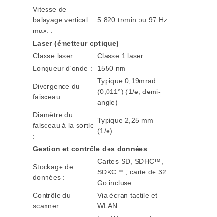
Vitesse de
balayage vertical
5 820 tr/min ou 97 Hz
max. :
Laser (émetteur optique)
Classe laser :
Classe 1 laser
Longueur d'onde :
1550 nm
Typique 0,19mrad
Divergence du
(0,011°) (1/e, demi-
faisceau :
angle)
Diamètre du
Typique 2,25 mm
faisceau à la sortie
(1/e)
:
Gestion et contrôle des données
Cartes SD, SDHC™,
Stockage de
SDXC™ ; carte de 32
données :
Go incluse
Contrôle du
Via écran tactile et
scanner
WLAN