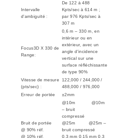
De 122 à 488
Intervalle
Kpts/sec à 614 m ;
d'ambiguïté :
par 976 Kpts/sec à
307 m
0,6 m – 330 m, en
intérieur ou en
extérieur, avec un
Focus3D X 330 de
angle d'incidence
Range:
vertical sur une
surface réfléchissante
de type 90%
Vitesse de mesure
122,000 / 244,000 /
(pts/sec) :
488,000 / 976,000
Erreur de portée
±2mm
@10m @10m
– bruit
compressé
Bruit de portée
@25m @25m –
@ 90% réf.
bruit compressé
@ 10% réf.
0,3 mm 0,15 mm 0,3