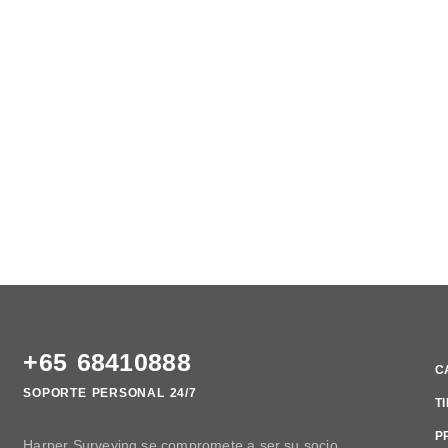
+65 68410888
C
SOPORTE PERSONAL 24/7
T
P
Harper Surveying se compromete a ser su socio