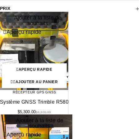
PRIX
Ajouter à la liste de
-36%
souhaits
Aperçu rapide
APERÇU RAPIDE
AJOUTER AU PANIER
RÉCEPTEUR GPS GNSS
Système GNSS Trimble R580
$
5,300.00
$
8,300.00
Ajouter à la liste de
souhaits
Aperçu rapide