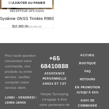
AJOUTER AU PANIER
RÉCEPTEUR GPS GNSS
Système GNSS Trimble R980
$
10,900.00
$
15,000.00
Pour toute question
ACCUEIL
+65
concernant votre
BOUTIQUE
68410888
commande, nos
produits ou notre
FAQ
ASSISTANCE
service, veuillez
PERSONNELLE
RETOURS
contacter notre
24H/24 ET 7J/7
service client.
EN PROMOTION
JUSQU'À 60%
Harper Surveying
LUNDI - VENDREDI :
s'engage à être
SUIVI DE
10H00-18H00
votre partenaire de
COMMANDE