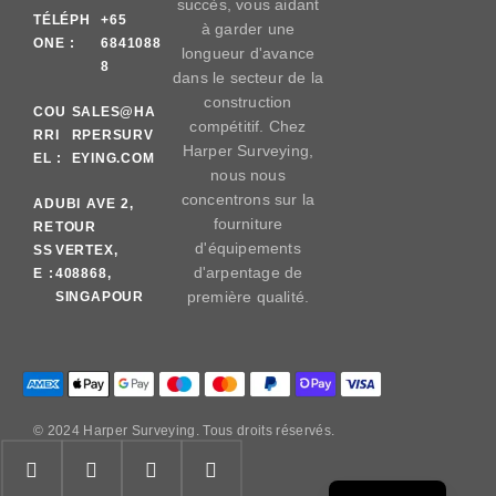
succès, vous aidant
TÉLÉPH
+65
à garder une
ONE :
6841088
longueur d'avance
8
dans le secteur de la
construction
COU
SALES@HA
compétitif. Chez
RRI
RPERSURV
Harper Surveying,
EL :
EYING.COM
nous nous
concentrons sur la
AD
UBI AVE 2,
fourniture
RE
TOUR
d'équipements
SS
VERTEX,
d'arpentage de
E :
408868,
première qualité.
SINGAPOUR
© 2024 Harper Surveying. Tous droits réservés.