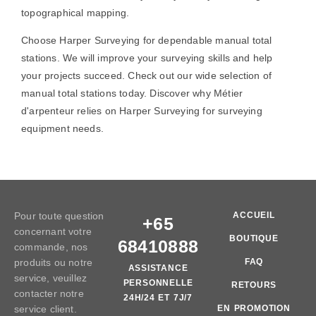
topographical mapping.
Choose Harper Surveying for dependable manual total
stations. We will improve your surveying skills and help
your projects succeed. Check out our wide selection of
manual total stations today. Discover why
Métier
d'arpenteur
relies on Harper Surveying for surveying
equipment needs.
Pour toute question
ACCUEIL
+65
concernant votre
BOUTIQUE
68410888
commande, nos
produits ou notre
FAQ
ASSISTANCE
service, veuillez
PERSONNELLE
RETOURS
contacter notre
24H/24 ET 7J/7
service client.
EN PROMOTION