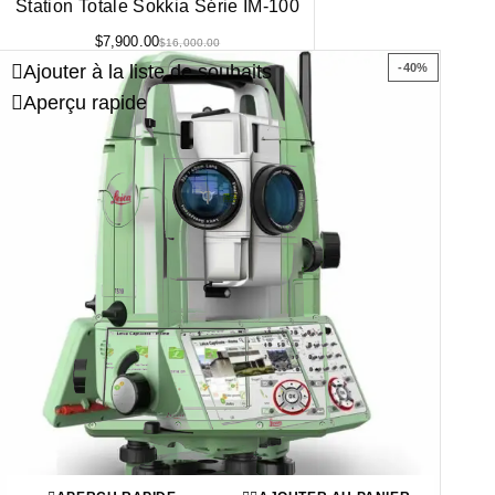
Station Totale Sokkia Série IM-100
$
7,900.00
$
16,000.00
Ajouter à la liste de souhaits
-40%
Aperçu rapide