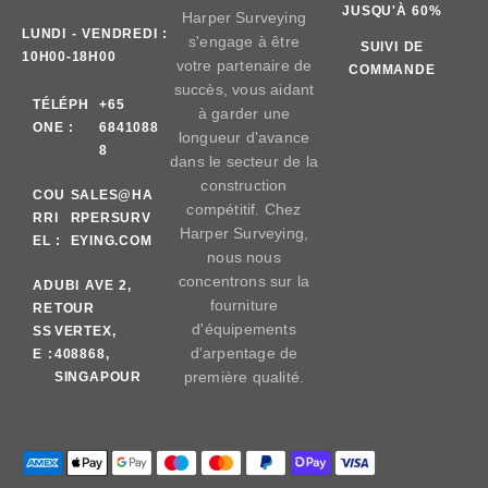
JUSQU'À 60%
Harper Surveying
LUNDI - VENDREDI :
s'engage à être
SUIVI DE
10H00-18H00
votre partenaire de
COMMANDE
succès, vous aidant
TÉLÉPH
+65
à garder une
ONE :
6841088
longueur d'avance
8
dans le secteur de la
construction
COU
SALES@HA
compétitif. Chez
RRI
RPERSURV
Harper Surveying,
EL :
EYING.COM
nous nous
concentrons sur la
AD
UBI AVE 2,
fourniture
RE
TOUR
d'équipements
SS
VERTEX,
d'arpentage de
E :
408868,
première qualité.
SINGAPOUR