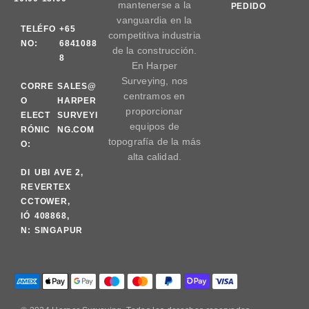
mantenerse a la
PEDIDO
vanguardia en la
TELÉFO
+65
competitiva industria
NO:
6841088
de la construcción.
8
En Harper
Surveying, nos
CORRE
SALES@
centramos en
O
HARPER
proporcionar
ELECT
SURVEYI
equipos de
RÓNIC
NG.COM
topografía de la más
O:
alta calidad.
DI
UBI AVE 2,
RE
VERTEX
CC
TOWER,
IÓ
408868,
N:
SINGAPUR