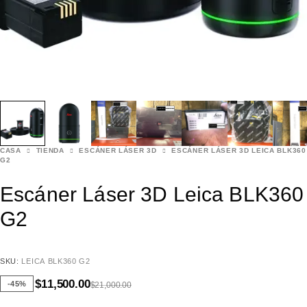
CASA
TIENDA
ESCÁNER LÁSER 3D
ESCÁNER LÁSER 3D LEICA BLK360
G2
Escáner Láser 3D Leica BLK360
G2
SKU:
LEICA BLK360 G2
$
11,500.00
-45%
$
21,000.00