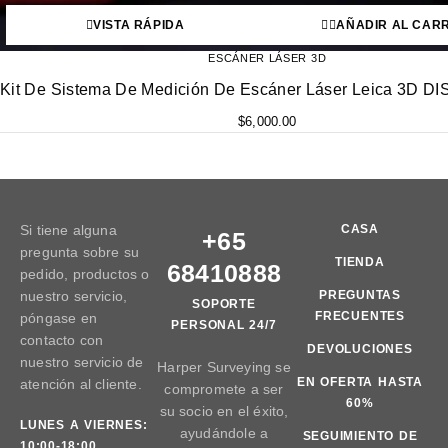
VISTA RÁPIDA
AÑADIR AL CARR
ESCÁNER LÁSER 3D
Kit De Sistema De Medición De Escáner Láser Leica 3D D
$
6,000.00
Si tiene alguna
CASA
+65
pregunta sobre su
TIENDA
68410888
pedido, productos o
nuestro servicio,
PREGUNTAS
SOPORTE
FRECUENTES
póngase en
PERSONAL 24/7
contacto con
DEVOLUCIONES
nuestro servicio de
Harper Surveying se
EN OFERTA HASTA
atención al cliente.
compromete a ser
60%
su socio en el éxito,
LUNES A VIERNES:
ayudándole a
SEGUIMIENTO DE
10:00-18:00