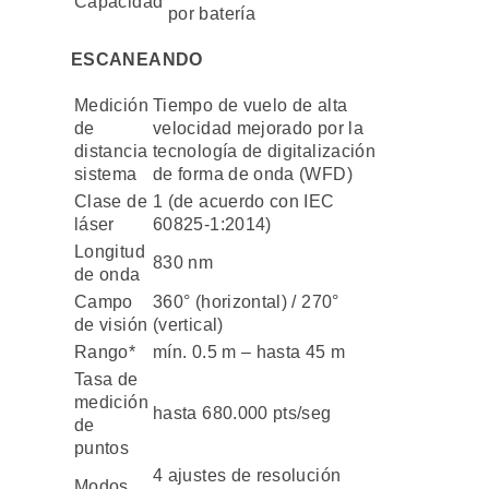
Capacidad
por batería
ESCANEANDO
Medición
Tiempo de vuelo de alta
de
velocidad mejorado por la
distancia
tecnología de digitalización
sistema
de forma de onda (WFD)
Clase de
1 (de acuerdo con IEC
láser
60825-1:2014)
Longitud
830 nm
de onda
Campo
360° (horizontal) / 270°
de visión
(vertical)
Rango*
mín. 0.5 m – hasta 45 m
Tasa de
medición
hasta 680.000 pts/seg
de
puntos
4 ajustes de resolución
Modos