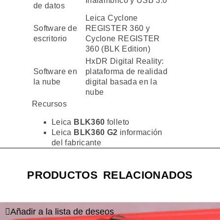
Inalámbrico y USB 3.0
de datos
Leica Cyclone
Software de
REGISTER 360 y
escritorio
Cyclone REGISTER
360 (BLK Edition)
HxDR Digital Reality:
Software en
plataforma de realidad
la nube
digital basada en la
nube
Recursos
Leica
BLK360
folleto
Leica
BLK360 G2
información
del fabricante
PRODUCTOS RELACIONADOS
Añadir a la lista de deseos