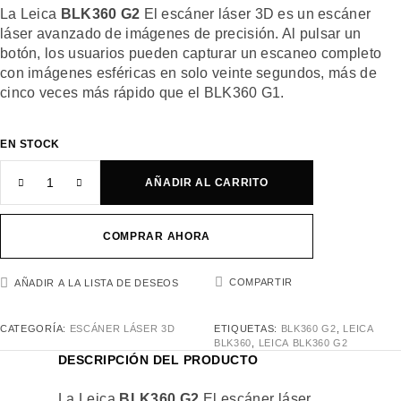
La Leica
BLK360 G2
El escáner láser 3D es un escáner
láser avanzado de imágenes de precisión. Al pulsar un
botón, los usuarios pueden capturar un escaneo completo
con imágenes esféricas en solo veinte segundos, más de
cinco veces más rápido que el BLK360 G1.
EN STOCK
AÑADIR AL CARRITO
COMPRAR AHORA
COMPARTIR
AÑADIR A LA LISTA DE DESEOS
CATEGORÍA:
ESCÁNER LÁSER 3D
ETIQUETAS:
BLK360 G2
,
LEICA
BLK360
,
LEICA BLK360 G2
DESCRIPCIÓN DEL PRODUCTO
La Leica
BLK360 G2
El escáner láser