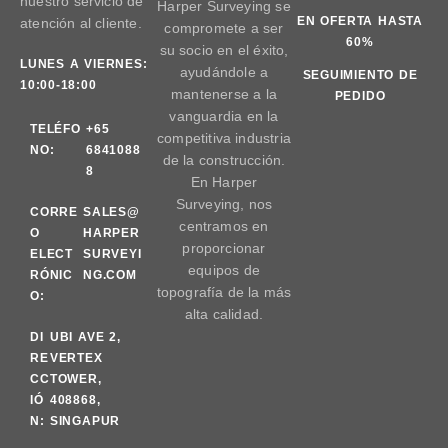
nuestro servicio de
Harper Surveying se
EN OFERTA HASTA
atención al cliente.
compromete a ser
60%
su socio en el éxito,
LUNES A VIERNES:
ayudándole a
SEGUIMIENTO DE
10:00-18:00
mantenerse a la
PEDIDO
vanguardia en la
TELÉFO
+65
competitiva industria
NO:
6841088
de la construcción.
8
En Harper
Surveying, nos
CORRE
SALES@
centramos en
O
HARPER
proporcionar
ELECT
SURVEYI
equipos de
RÓNIC
NG.COM
topografía de la más
O:
alta calidad.
DI
UBI AVE 2,
RE
VERTEX
CC
TOWER,
IÓ
408868,
N:
SINGAPUR