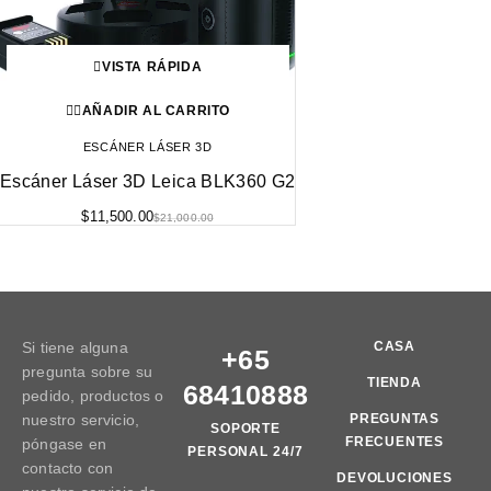
VISTA RÁPIDA
AÑADIR AL CARRITO
ESCÁNER LÁSER 3D
Escáner Láser 3D Leica BLK360 G2
$
11,500.00
$
21,000.00
Si tiene alguna
CASA
+65
pregunta sobre su
TIENDA
68410888
pedido, productos o
nuestro servicio,
PREGUNTAS
SOPORTE
FRECUENTES
póngase en
PERSONAL 24/7
contacto con
DEVOLUCIONES