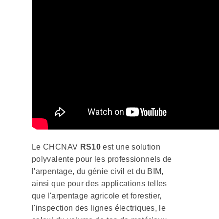
Le CHCNAV
RS10
est une solution
polyvalente pour les professionnels de
l'arpentage, du génie civil et du BIM,
ainsi que pour des applications telles
que l'arpentage agricole et forestier,
l'inspection des lignes électriques, le