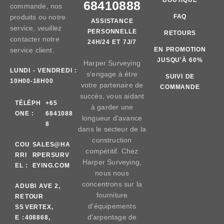
68410888
commande, nos
produits ou notre
FAQ
ASSISTANCE
service, veuillez
PERSONNELLE
RETOURS
contacter notre
24H/24 ET 7J/7
service client.
EN PROMOTION
JUSQU'À 60%
Harper Surveying
LUNDI - VENDREDI :
s'engage à être
SUIVI DE
10H00-18H00
votre partenaire de
COMMANDE
succès, vous aidant
TÉLÉPH
+65
à garder une
ONE :
6841088
longueur d'avance
8
dans le secteur de la
construction
COU
SALES@HA
compétitif. Chez
RRI
RPERSURV
Harper Surveying,
EL :
EYING.COM
nous nous
concentrons sur la
AD
UBI AVE 2,
fourniture
RE
TOUR
d'équipements
SS
VERTEX,
d'arpentage de
E :
408868,