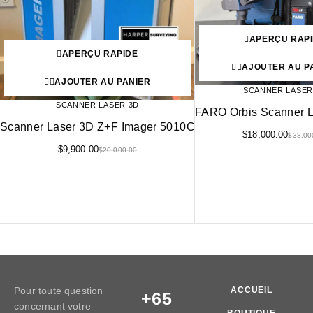
APERÇU RAP
APERÇU RAPIDE
AJOUTER AU P
AJOUTER AU PANIER
SCANNER LASER
SCANNER LASER 3D
FARO Orbis Scanner L
Scanner Laser 3D Z+F Imager 5010C
$
18,000.00
$
38,00
$
9,900.00
$
20,000.00
Pour toute question
ACCUEIL
+65
concernant votre
BOUTIQUE